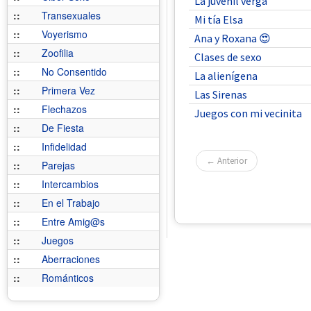
La juvenil verga
::
Transexuales
Mi tía Elsa
::
Voyerismo
Ana y Roxana 😍
::
Zoofilia
Clases de sexo
::
No Consentido
La alienígena
::
Primera Vez
Las Sirenas
::
Flechazos
Juegos con mi vecinita
::
De Fiesta
::
Infidelidad
← Anterior
::
Parejas
::
Intercambios
::
En el Trabajo
::
Entre Amig@s
::
Juegos
::
Aberraciones
::
Románticos