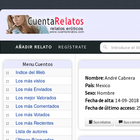
AÑADIR RELATO
REGÍSTRATE
Menu Cuentos
::
Indice del Web
Nombre:
Andrë Cabrera
::
Los más vistos
País:
Mexico
::
Los más Enviados
Sexo:
Hombre
::
Los mejor Valorados
Fecha de alta:
14-09-2018 
::
Los más Comentados
Fecha de último acceso:
25
::
Los más Votados
::
Los más Recientes
Sus relatos
Sus comen
::
Lista de autores
::
Últimas Búsquedas