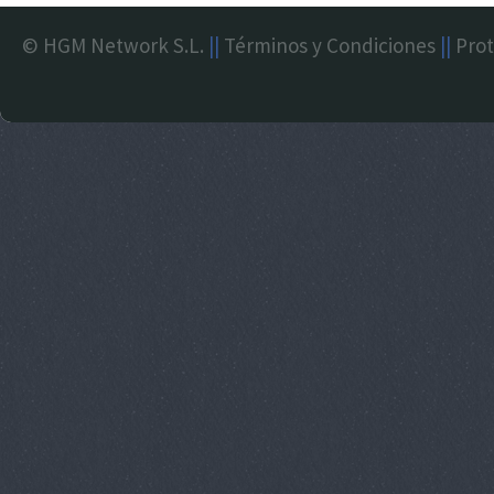
© HGM Network S.L.
||
Términos y Condiciones
||
Prot