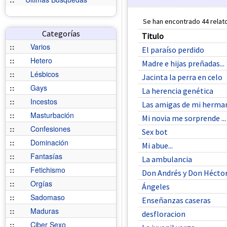
Se han encontrado 44 relato
Categorías
Titulo
::
Varios
El paraíso perdido
::
Hetero
Madre e hijas preñadas...
::
Lésbicos
Jacinta la perra en celo
::
Gays
La herencia genética
::
Incestos
Las amigas de mi herma
::
Masturbación
Mi novia me sorprende ...
::
Confesiones
Sex bot
::
Dominación
Mi abue...
::
Fantasías
La ambulancia
::
Fetichismo
Don Andrés y Don Héctor.
::
Orgías
Ángeles
::
Sadomaso
Enseñanzas caseras
::
Maduras
desfloracion
::
Ciber Sexo