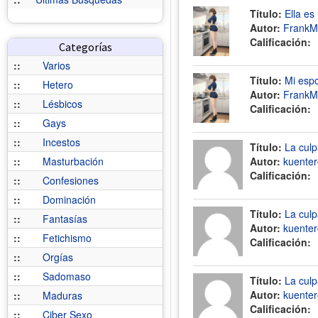
Título:
Ella es 
Autor:
FrankM
Calificación:
Categorías
::
Varios
Título:
Mi espo
::
Hetero
Autor:
FrankM
::
Lésbicos
Calificación:
::
Gays
::
Incestos
Título:
La culp
::
Masturbación
Autor:
kuente
Calificación:
::
Confesiones
::
Dominación
Título:
La culp
::
Fantasías
Autor:
kuente
::
Fetichismo
Calificación:
::
Orgías
::
Sadomaso
Título:
La culp
Autor:
kuente
::
Maduras
Calificación:
::
Ciber Sexo