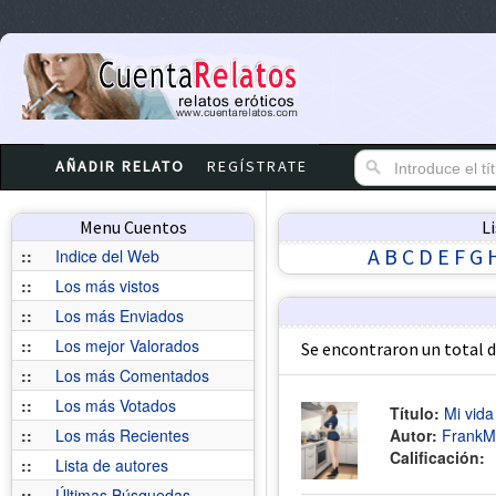
AÑADIR RELATO
REGÍSTRATE
Menu Cuentos
L
A
B
C
D
E
F
G
::
Indice del Web
::
Los más vistos
::
Los más Enviados
::
Los mejor Valorados
Se encontraron un total 
::
Los más Comentados
::
Los más Votados
Título:
Mi vida
::
Los más Recientes
Autor:
FrankM
Calificación:
::
Lista de autores
::
Últimas Búsquedas