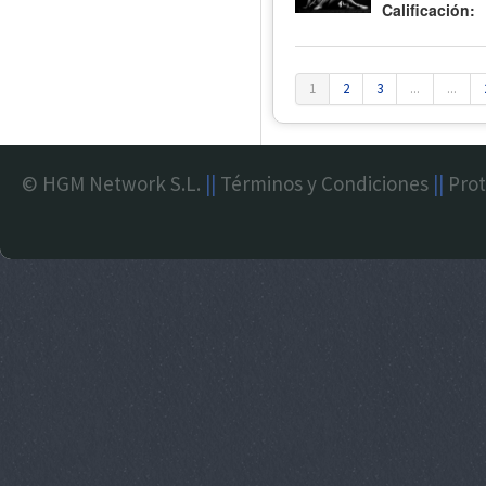
Calificación:
1
2
3
...
...
© HGM Network S.L.
||
Términos y Condiciones
||
Prot