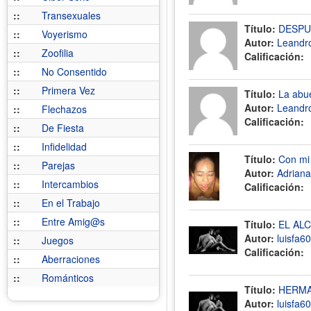
::
Transexuales
Título:
DESPU
::
Voyerismo
Autor:
Leandr
::
Zoofilia
Calificación:
::
No Consentido
::
Primera Vez
Título:
La abu
Autor:
Leandr
::
Flechazos
Calificación:
::
De Fiesta
::
Infidelidad
Título:
Con mi
::
Parejas
Autor:
Adrian
::
Intercambios
Calificación:
::
En el Trabajo
::
Entre Amig@s
Título:
EL AL
Autor:
luisfa60
::
Juegos
Calificación:
::
Aberraciones
::
Románticos
Título:
HERMA
Autor:
luisfa60