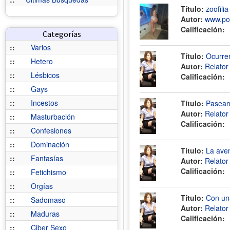
Título:
zoofil
Autor:
www.por
Calificación:
Categorías
::
Varios
Título:
Ocurren
::
Hetero
Autor:
Relato
::
Lésbicos
Calificación:
::
Gays
::
Incestos
Título:
Paseand
Autor:
Relato
::
Masturbación
Calificación:
::
Confesiones
::
Dominación
Título:
La aven
::
Fantasías
Autor:
Relato
Calificación:
::
Fetichismo
::
Orgías
Título:
Con una
::
Sadomaso
Autor:
Relato
::
Maduras
Calificación:
::
Ciber Sexo