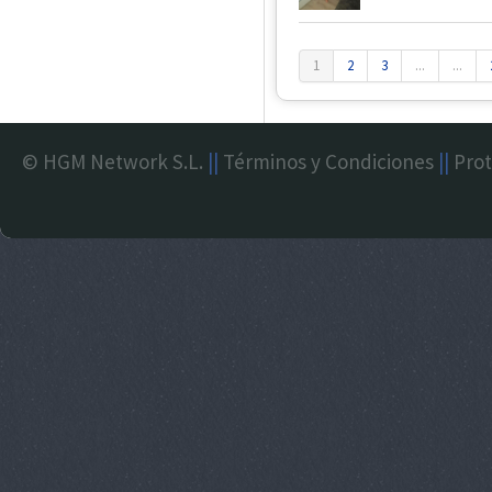
1
2
3
...
...
© HGM Network S.L.
||
Términos y Condiciones
||
Prot