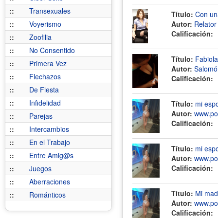
::
Transexuales
Título:
Con una
::
Voyerismo
Autor:
Relato
Calificación:
::
Zoofilia
::
No Consentido
Título:
Fabiol
::
Primera Vez
Autor:
Salom
::
Flechazos
Calificación:
::
De Fiesta
::
Infidelidad
Título:
mi esp
Autor:
www.por
::
Parejas
Calificación:
::
Intercambios
::
En el Trabajo
Título:
mi esp
::
Entre Amig@s
Autor:
www.por
Calificación:
::
Juegos
::
Aberraciones
Título:
Mi mad
::
Románticos
Autor:
www.por
Calificación: