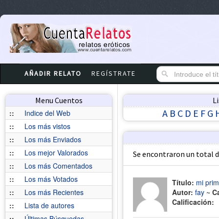
AÑADIR RELATO
REGÍSTRATE
Menu Cuentos
L
A
B
C
D
E
F
G
::
Indice del Web
::
Los más vistos
::
Los más Enviados
::
Los mejor Valorados
Se encontraron un total 
::
Los más Comentados
::
Los más Votados
Título:
mi prim
::
Los más Recientes
Autor:
fay
~
C
Calificación:
::
Lista de autores
::
Últimas Búsquedas