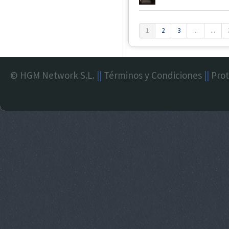
1
2
3
...
...
© HGM Network S.L.
||
Términos y Condiciones
||
Prot