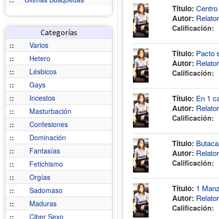
Título:
Centro
Autor:
Relato
Calificación:
Categorías
::
Varios
Título:
Pacto 
::
Hetero
Autor:
Relato
::
Lésbicos
Calificación:
::
Gays
::
Incestos
Título:
En 1 ca
Autor:
Relato
::
Masturbación
Calificación:
::
Confesiones
::
Dominación
Título:
Butacas
::
Fantasías
Autor:
Relato
Calificación:
::
Fetichismo
::
Orgías
Título:
1 Manza
::
Sadomaso
Autor:
Relato
::
Maduras
Calificación:
::
Ciber Sexo