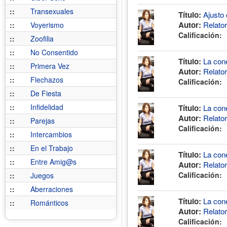
::
Transexuales
Título:
Ajusto 
Autor:
Relato
::
Voyerismo
Calificación:
::
Zoofilia
::
No Consentido
Título:
La cone
::
Primera Vez
Autor:
Relato
::
Flechazos
Calificación:
::
De Fiesta
::
Infidelidad
Título:
La cone
Autor:
Relato
::
Parejas
Calificación:
::
Intercambios
::
En el Trabajo
Título:
La cone
::
Entre Amig@s
Autor:
Relato
Calificación:
::
Juegos
::
Aberraciones
Título:
La cone
::
Románticos
Autor:
Relato
Calificación: