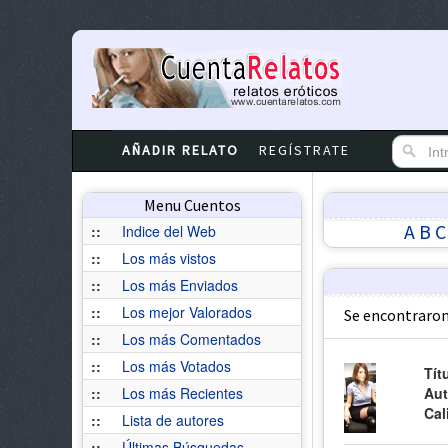
AÑADIR RELATO
REGÍSTRATE
Menu Cuentos
A
B
C
::
Indice del Web
::
Los más vistos
::
Los más Enviados
::
Los mejor Valorados
Se encontraron
::
Los más Comentados
::
Los más Votados
Tít
::
Los más Recientes
Aut
Cal
::
Lista de autores
::
Últimas Búsquedas