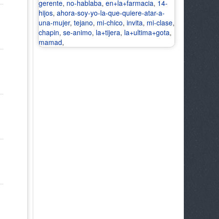
gerente
,
no-hablaba
,
en+la+farmacia
,
14-
hijos
,
ahora-soy-yo-la-que-quiere-atar-a-
una-mujer
,
tejano
,
mi-chico
,
invita
,
mi-clase
,
chapin
,
se-animo
,
la+tijera
,
la+ultima+gota
,
mamad
,