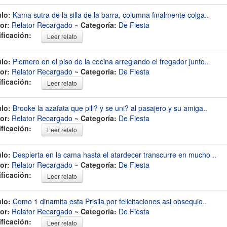
ulo:
Kama sutra de la silla de la barra, columna finalmente colga..
or:
Relator Recargado
~
Categoría:
De Fiesta
ificación:
Leer relato
ulo:
Plomero en el piso de la cocina arreglando el fregador junto..
or:
Relator Recargado
~
Categoría:
De Fiesta
ificación:
Leer relato
ulo:
Brooke la azafata que pill? y se uni? al pasajero y su amiga..
or:
Relator Recargado
~
Categoría:
De Fiesta
ificación:
Leer relato
ulo:
Despierta en la cama hasta el atardecer transcurre en mucho ..
or:
Relator Recargado
~
Categoría:
De Fiesta
ificación:
Leer relato
ulo:
Como 1 dinamita esta Prisila por felicitaciones asi obsequio..
or:
Relator Recargado
~
Categoría:
De Fiesta
ificación:
Leer relato