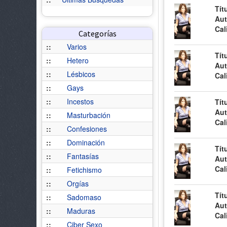
Tít
Aut
Cal
Categorías
::
Varios
Tít
::
Hetero
Aut
::
Lésbicos
Cal
::
Gays
::
Incestos
Tít
Aut
::
Masturbación
Cal
::
Confesiones
::
Dominación
Tít
::
Fantasías
Aut
Cal
::
Fetichismo
::
Orgías
Tít
::
Sadomaso
Aut
::
Maduras
Cal
::
Ciber Sexo