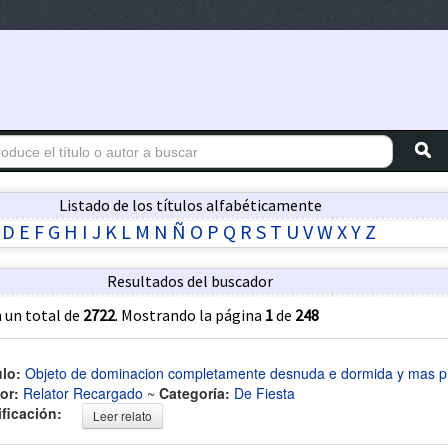
Listado de los títulos alfabéticamente
D
E
F
G
H
I
J
K
L
M
N
Ñ
O
P
Q
R
S
T
U
V
W
X
Y
Z
Resultados del buscador
 un total de
2722
. Mostrando la página
1
de
248
ulo:
Objeto de dominacion completamente desnuda e dormida y mas p
or:
Relator Recargado
~
Categoría:
De Fiesta
ificación:
Leer relato