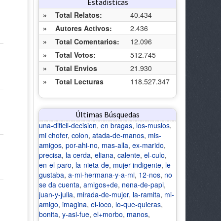
Estadísticas
»
Total Relatos:
40.434
»
Autores Activos:
2.436
»
Total Comentarios:
12.096
»
Total Votos:
512.745
»
Total Envios
21.930
»
Total Lecturas
118.527.347
Últimas Búsquedas
una-dificil-decision
,
en bragas
,
los-muslos
,
mi chofer
,
colon
,
atada-de-manos
,
mis-
amigos
,
por-ahi-no
,
mas-alla
,
ex-marido
,
precisa
,
la cerda
,
eliana
,
calente
,
el-culo
,
en-el-paro
,
la-nieta-de
,
mujer-indigente
,
le
gustaba
,
a-mi-hermana-y-a-mi
,
12-nos
,
no
se da cuenta
,
amigos+de
,
nena-de-papi
,
juan-y-julia
,
mirada-de-mujer
,
la-ramita
,
mi-
amigo
,
imagina
,
el-loco
,
lo-que-quieras
,
bonita
,
y-asi-fue
,
el+morbo
,
manos
,