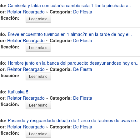
ulo:
Camiseta y falda con cutarra cambio sola 1 llanta pinchada a..
or:
Relator Recargado
~
Categoría:
De Fiesta
ificación:
Leer relato
ulo:
Breve encuentrito tuvimos en 1 almac?n en la tarde de hoy el..
or:
Relator Recargado
~
Categoría:
De Fiesta
ificación:
Leer relato
ulo:
Hombre junto en la banca del parquecito desayunandose hoy en..
or:
Relator Recargado
~
Categoría:
De Fiesta
ificación:
Leer relato
ulo:
Katiuska 5
or:
Relator Recargado
~
Categoría:
De Fiesta
ificación:
Leer relato
ulo:
Pasando y resguardado debajo de 1 arco de racimos de uvas se..
or:
Relator Recargado
~
Categoría:
De Fiesta
ificación:
Leer relato