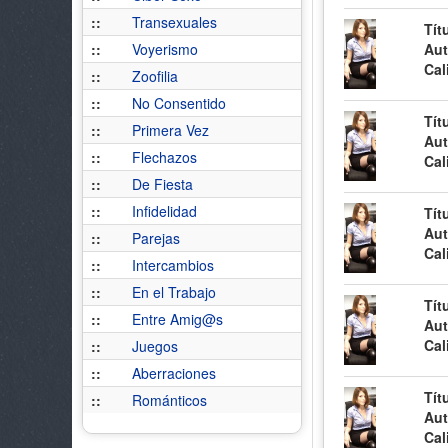
::
Transexuales
Tít
::
Voyerismo
Aut
Cal
::
Zoofilia
::
No Consentido
Tít
::
Primera Vez
Aut
::
Flechazos
Cal
::
De Fiesta
::
Infidelidad
Tít
Aut
::
Parejas
Cal
::
Intercambios
::
En el Trabajo
Tít
::
Entre Amig@s
Aut
Cal
::
Juegos
::
Aberraciones
Tít
::
Románticos
Aut
Cal