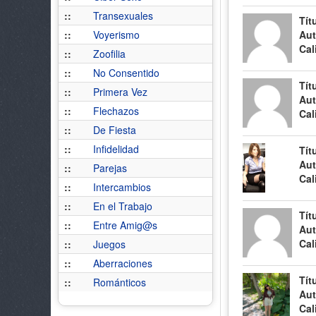
::
Transexuales
Tít
::
Voyerismo
Aut
Cal
::
Zoofilia
::
No Consentido
Tít
::
Primera Vez
Aut
::
Flechazos
Cal
::
De Fiesta
::
Infidelidad
Tít
Aut
::
Parejas
Cal
::
Intercambios
::
En el Trabajo
Tít
::
Entre Amig@s
Aut
Cal
::
Juegos
::
Aberraciones
Tít
::
Románticos
Aut
Cal