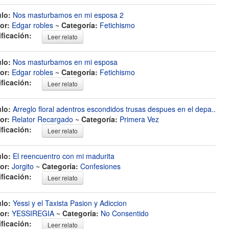
ulo:
Nos masturbamos en mi esposa 2
or:
Edgar robles
~
Categoría:
Fetichismo
ificación:
Leer relato
ulo:
Nos masturbamos en mi esposa
or:
Edgar robles
~
Categoría:
Fetichismo
ificación:
Leer relato
ulo:
Arreglo floral adentros escondidos trusas despues en el depa..
or:
Relator Recargado
~
Categoría:
Primera Vez
ificación:
Leer relato
ulo:
El reencuentro con mi madurita
or:
Jorgito
~
Categoría:
Confesiones
ificación:
Leer relato
ulo:
Yessi y el Taxista Pasion y Adiccion
or:
YESSIREGIA
~
Categoría:
No Consentido
ificación:
Leer relato