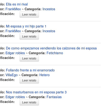
ulo:
Ella es mi rival
or:
FrankMex
~
Categoría:
Incestos
ificación:
Leer relato
ulo:
Mi esposa y mi hijo parte 1
or:
FrankMex
~
Categoría:
Incestos
ificación:
Leer relato
ulo:
De como empezamos vendiendo los calzones de mi esposa
or:
Edgar robles
~
Categoría:
Fetichismo
ificación:
Leer relato
ulo:
Follando frente a mi enamorado
or:
VillaEgo
~
Categoría:
Hetero
ificación:
Leer relato
ulo:
Nos masturbamos en mi esposa parte 3
or:
Edgar robles
~
Categoría:
Fantasías
ificación:
Leer relato