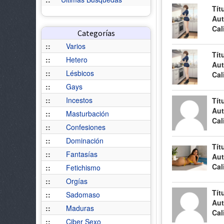
Tít
Aut
Cal
Categorías
::
Varios
Tít
::
Hetero
Aut
::
Lésbicos
Cal
::
Gays
::
Incestos
Tít
Aut
::
Masturbación
Cal
::
Confesiones
::
Dominación
Tít
::
Fantasías
Aut
Cal
::
Fetichismo
::
Orgías
Tít
::
Sadomaso
Aut
::
Maduras
Cal
::
Ciber Sexo