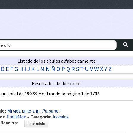
Listado de los títulos alfabéticamente
D
E
F
G
H
I
J
K
L
M
N
Ñ
O
P
Q
R
S
T
U
V
W
X
Y
Z
Resultados del buscador
 un total de
19073
. Mostrando la página
1
de
1734
ulo:
Mi vida junto a mi t?a parte 1
or:
FrankMex
~
Categoría:
Incestos
ificación:
Leer relato