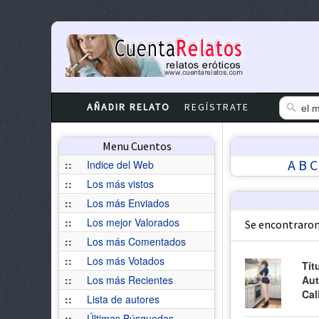
AÑADIR RELATO
REGÍSTRATE
Menu Cuentos
A
B
C
::
Indice del Web
::
Los más vistos
::
Los más Enviados
::
Los mejor Valorados
Se encontraron
::
Los más Comentados
::
Los más Votados
Tít
::
Los más Recientes
Aut
Cal
::
Lista de autores
::
Últimas Búsquedas