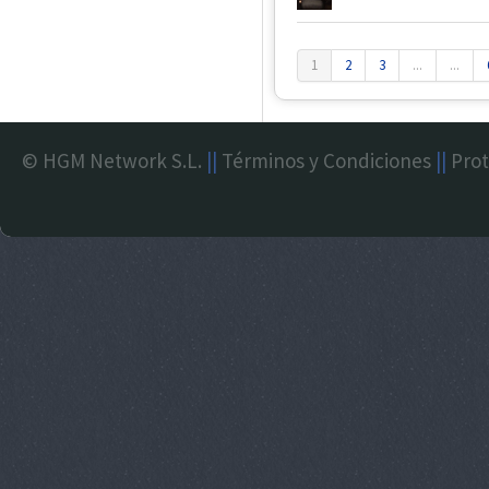
1
2
3
...
...
© HGM Network S.L.
||
Términos y Condiciones
||
Prot