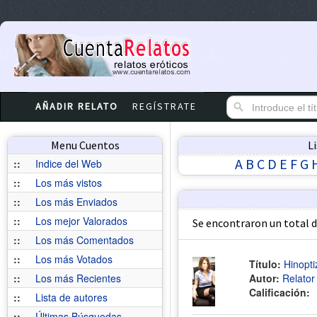
AÑADIR RELATO
REGÍSTRATE
Menu Cuentos
L
A
B
C
D
E
F
G
::
Indice del Web
::
Los más vistos
::
Los más Enviados
::
Los mejor Valorados
Se encontraron un total 
::
Los más Comentados
::
Los más Votados
Título:
Hinopti
::
Los más Recientes
Autor:
Relato
Calificación:
::
Lista de autores
::
Últimas Búsquedas