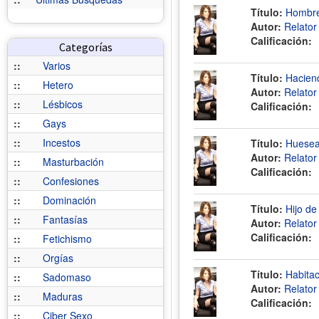
Título:
Hombre
Autor:
Relato
Calificación:
Categorías
::
Varios
Título:
Hacien
::
Hetero
Autor:
Relato
::
Lésbicos
Calificación:
::
Gays
::
Incestos
Título:
Huesea
Autor:
Relato
::
Masturbación
Calificación:
::
Confesiones
::
Dominación
Título:
Hijo de
::
Fantasías
Autor:
Relato
Calificación:
::
Fetichismo
::
Orgías
Título:
Habitac
::
Sadomaso
Autor:
Relato
::
Maduras
Calificación:
::
Ciber Sexo