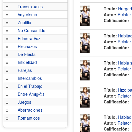
::
Transexuales
Título:
Hurgad
::
Voyerismo
Autor:
Relato
Calificación:
::
Zoofilia
::
No Consentido
Título:
Habitac
::
Primera Vez
Autor:
Relato
::
Flechazos
Calificación:
::
De Fiesta
::
Infidelidad
Título:
Habla s
Autor:
Relato
::
Parejas
Calificación:
::
Intercambios
::
En el Trabajo
Título:
Hizo pa
::
Entre Amig@s
Autor:
Relato
Calificación:
::
Juegos
::
Aberraciones
Título:
Habladu
::
Románticos
Autor:
Relato
Calificación: