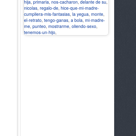
hija
,
primaria
,
nos-cacharon
,
delante de su
,
nicolas
,
regalo-de
,
hice-que-mi-madre-
cumpliera-mis-fantasias
,
la yegua
,
monte
,
el-retrato
,
tengo-ganas
,
a bola
,
mi-madre-
me
,
punteo
,
mostrarme
,
oliendo-sexo
,
tenemos-un-hijo
,