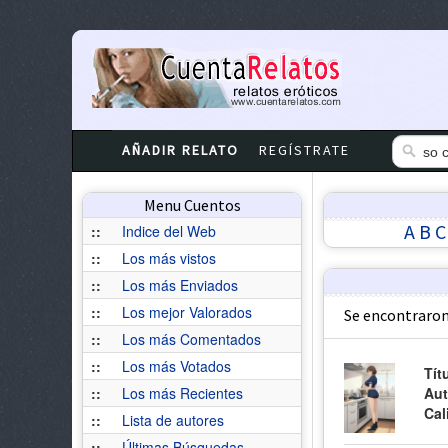
AÑADIR RELATO
REGÍSTRATE
Menu Cuentos
A
B
C
::
Indice del Web
::
Los más vistos
::
Los más Enviados
::
Los mejor Valorados
Se encontraron
::
Los más Comentados
::
Los más Votados
Tít
::
Los más Recientes
Aut
Cal
::
Lista de autores
::
Últimas Búsquedas