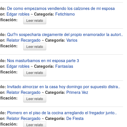
ulo:
De como empezamos vendiendo los calzones de mi esposa
or:
Edgar robles
~
Categoría:
Fetichismo
ificación:
Leer relato
ulo:
Qui?n sospecharia ciegamente del propio enamorador la autori..
or:
Relator Recargado
~
Categoría:
Varios
ificación:
Leer relato
ulo:
Nos masturbamos en mi esposa parte 3
or:
Edgar robles
~
Categoría:
Fantasías
ificación:
Leer relato
ulo:
Invitado almorzar en la casa hoy domingo por supuesto distra..
or:
Relator Recargado
~
Categoría:
Primera Vez
ificación:
Leer relato
ulo:
Plomero en el piso de la cocina arreglando el fregador junto..
or:
Relator Recargado
~
Categoría:
De Fiesta
ificación:
Leer relato