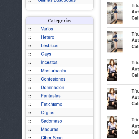
Tít
Aut
Cal
Categorías
::
Varios
Tít
::
Hetero
Aut
::
Lésbicos
Cal
::
Gays
::
Incestos
Tít
Aut
::
Masturbación
Cal
::
Confesiones
::
Dominación
Tít
::
Fantasías
Aut
Cal
::
Fetichismo
::
Orgías
Tít
::
Sadomaso
Aut
::
Maduras
Cal
::
Ciber Sexo