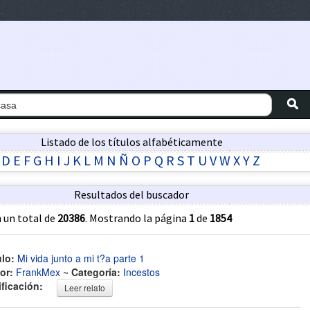
Listado de los títulos alfabéticamente
D
E
F
G
H
I
J
K
L
M
N
Ñ
O
P
Q
R
S
T
U
V
W
X
Y
Z
Resultados del buscador
 un total de
20386
. Mostrando la página
1
de
1854
ulo:
Mi vida junto a mi t?a parte 1
or:
FrankMex
~
Categoría:
Incestos
ificación:
Leer relato