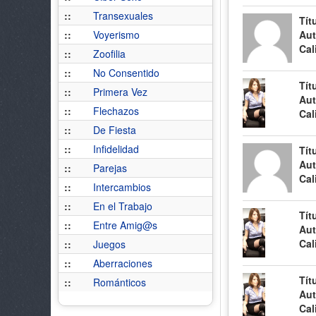
::
Transexuales
Tít
::
Voyerismo
Aut
Cal
::
Zoofilia
::
No Consentido
Tít
::
Primera Vez
Aut
::
Flechazos
Cal
::
De Fiesta
::
Infidelidad
Tít
Aut
::
Parejas
Cal
::
Intercambios
::
En el Trabajo
Tít
::
Entre Amig@s
Aut
Cal
::
Juegos
::
Aberraciones
Tít
::
Románticos
Aut
Cal