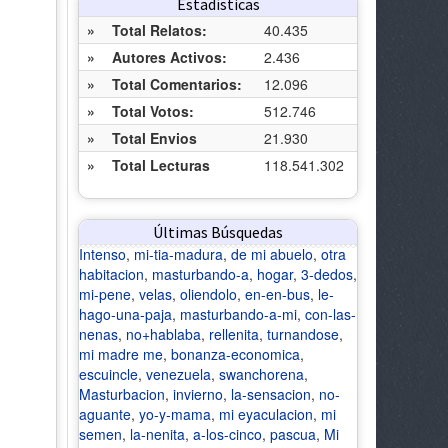
Estadísticas
»
Total Relatos:
40.435
»
Autores Activos:
2.436
»
Total Comentarios:
12.096
»
Total Votos:
512.746
»
Total Envios
21.930
»
Total Lecturas
118.541.302
Últimas Búsquedas
Intenso
,
mi-tia-madura
,
de mi abuelo
,
otra
habitacion
,
masturbando-a
,
hogar
,
3-dedos
,
mi-pene
,
velas
,
oliendolo
,
en-en-bus
,
le-
hago-una-paja
,
masturbando-a-mi
,
con-las-
nenas
,
no+hablaba
,
rellenita
,
turnandose
,
mi madre me
,
bonanza-economica
,
escuincle
,
venezuela
,
swanchorena
,
Masturbacion
,
invierno
,
la-sensacion
,
no-
aguante
,
yo-y-mama
,
mi eyaculacion
,
mi
semen
,
la-nenita
,
a-los-cinco
,
pascua
,
Mi