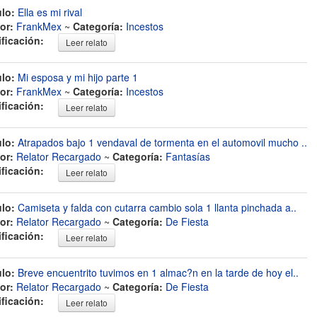
ulo:
Ella es mi rival
or:
FrankMex
~
Categoría:
Incestos
ificación:
Leer relato
ulo:
Mi esposa y mi hijo parte 1
or:
FrankMex
~
Categoría:
Incestos
ificación:
Leer relato
ulo:
Atrapados bajo 1 vendaval de tormenta en el automovil mucho ..
or:
Relator Recargado
~
Categoría:
Fantasías
ificación:
Leer relato
ulo:
Camiseta y falda con cutarra cambio sola 1 llanta pinchada a..
or:
Relator Recargado
~
Categoría:
De Fiesta
ificación:
Leer relato
ulo:
Breve encuentrito tuvimos en 1 almac?n en la tarde de hoy el..
or:
Relator Recargado
~
Categoría:
De Fiesta
ificación:
Leer relato