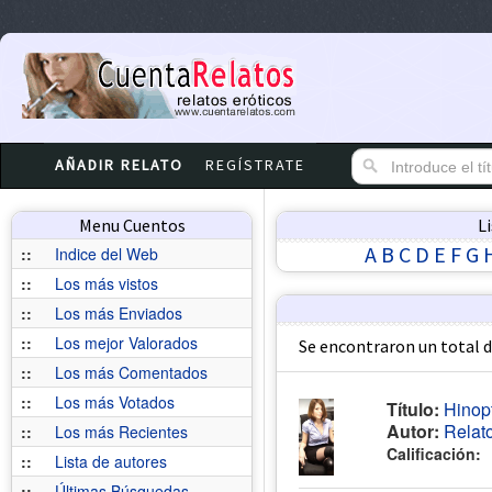
AÑADIR RELATO
REGÍSTRATE
Menu Cuentos
L
A
B
C
D
E
F
G
::
Indice del Web
::
Los más vistos
::
Los más Enviados
::
Los mejor Valorados
Se encontraron un total 
::
Los más Comentados
::
Los más Votados
Título:
Hinop
Autor:
Relat
::
Los más Recientes
Calificación:
::
Lista de autores
::
Últimas Búsquedas