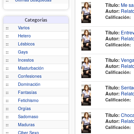
Título:
Me sal
Autor:
Relat
Calificación:
Categorías
::
Varios
Título:
Entrev
::
Hetero
Autor:
Relat
::
Lésbicos
Calificación:
::
Gays
Título:
Venga
::
Incestos
Autor:
Relat
::
Masturbación
Calificación:
::
Confesiones
::
Dominación
Título:
Sentad
::
Fantasías
Autor:
Relat
Calificación:
::
Fetichismo
::
Orgías
Título:
Choca
::
Sadomaso
Autor:
Relat
::
Maduras
Calificación:
::
Ciber Sexo