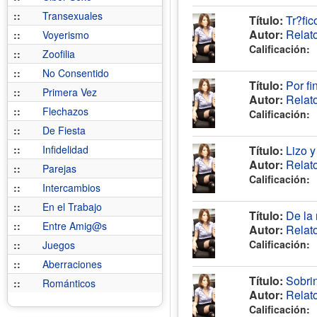
::
Transexuales
Título:
Tr?fic
Autor:
Relat
::
Voyerismo
Calificación:
::
Zoofilia
::
No Consentido
Título:
Por fi
::
Primera Vez
Autor:
Relat
::
Flechazos
Calificación:
::
De Fiesta
::
Infidelidad
Título:
Lizo y
Autor:
Relat
::
Parejas
Calificación:
::
Intercambios
::
En el Trabajo
Título:
De la 
::
Entre Amig@s
Autor:
Relat
Calificación:
::
Juegos
::
Aberraciones
Título:
Sobrin
::
Románticos
Autor:
Relat
Calificación: