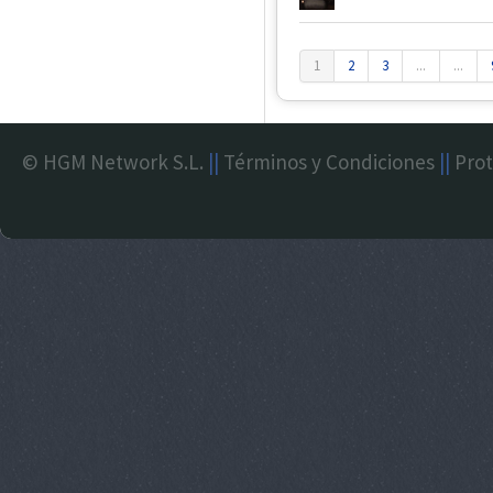
1
2
3
...
...
© HGM Network S.L.
||
Términos y Condiciones
||
Prot