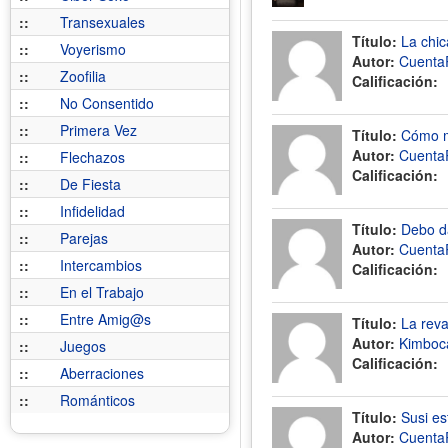
::
Transexuales
Título:
La chi
::
Voyerismo
Autor:
Cuenta
::
Zoofilia
Calificación:
::
No Consentido
::
Primera Vez
Título:
Cómo m
Autor:
Cuenta
::
Flechazos
Calificación:
::
De Fiesta
::
Infidelidad
Título:
Debo da
::
Parejas
Autor:
Cuenta
::
Intercambios
Calificación:
::
En el Trabajo
::
Entre Amig@s
Título:
La reva
Autor:
Kimboc
::
Juegos
Calificación:
::
Aberraciones
::
Románticos
Título:
Susi e
Autor:
Cuenta