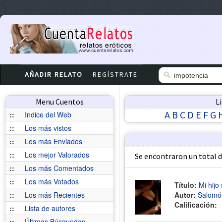
AÑADIR RELATO
REGÍSTRATE
Menu Cuentos
L
A
B
C
D
E
F
G
::
Indice del Web
::
Los más vistos
::
Los más Enviados
::
Los mejor Valorados
Se encontraron un total 
::
Los más Comentados
::
Los más Votados
Título:
Mi hijo
::
Los más Recientes
Autor:
Salom
Calificación:
::
Lista de autores
::
Últimas Búsquedas