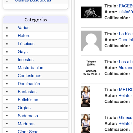
Título:
FACEB
Autor:
luisfa60
Calificación:
Categorías
::
Varios
Título:
Lo hic
::
Hetero
Autor:
Cuenta
::
Lésbicos
Calificación:
::
Gays
::
Incestos
Título:
Los alb
::
Masturbación
Autor:
Alexan
Calificación:
::
Confesiones
::
Dominación
Título:
METROM
::
Fantasías
Autor:
Relato
::
Fetichismo
Calificación:
::
Orgías
::
Sadomaso
Título:
Ginecól
Autor:
Relato
::
Maduras
Calificación:
::
Ciber Sexo