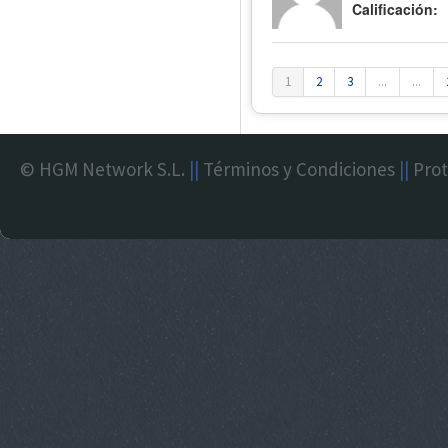
Calificación:
1
2
3
...
...
© HGM Network S.L.
||
Términos y Condiciones
||
Prot