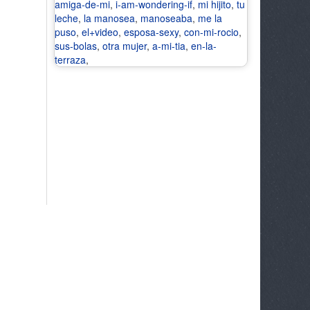
amiga-de-mi
,
i-am-wondering-if
,
mi hijito
,
tu
leche
,
la manosea
,
manoseaba
,
me la
puso
,
el+video
,
esposa-sexy
,
con-mi-rocio
,
sus-bolas
,
otra mujer
,
a-mi-tia
,
en-la-
terraza
,