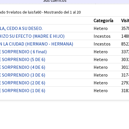
Sus cuentos
do 9 relatos de luisfa60 - Mostrando del 1 al 20
Categoría
Visi
SLA, CEDO A SU DESEO.
Hetero
357
IZO SU EFECTO (MADRE E HIJO)
Incestos
148
 LA CIUDAD (HERMANO - HERMANA)
Incestos
852
SORPRENDIO ( 6 final)
Hetero
337
 SORPRENDIO (5 DE 6)
Hetero
303
 SORPRENDIO (4 DE 6)
Hetero
301
 SORPRENDIO (3 DE 6)
Hetero
317
 SORPRENDIO (2 DE 6)
Hetero
279
 SORPRENDIO (1 DE 6)
Hetero
318