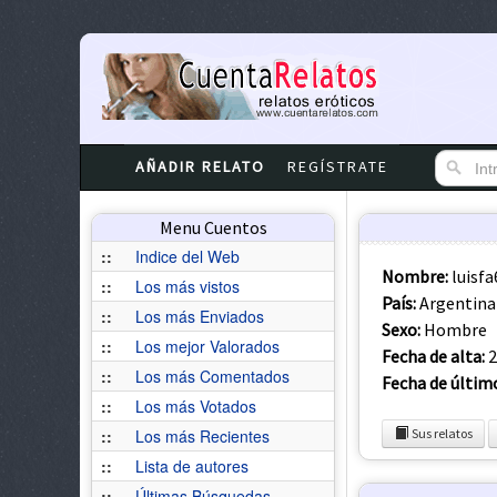
AÑADIR RELATO
REGÍSTRATE
Menu Cuentos
::
Indice del Web
Nombre:
luisfa
::
Los más vistos
País:
Argentina
::
Los más Enviados
Sexo:
Hombre
::
Los mejor Valorados
Fecha de alta:
2
::
Los más Comentados
Fecha de últim
::
Los más Votados
::
Los más Recientes
Sus relatos
::
Lista de autores
::
Últimas Búsquedas