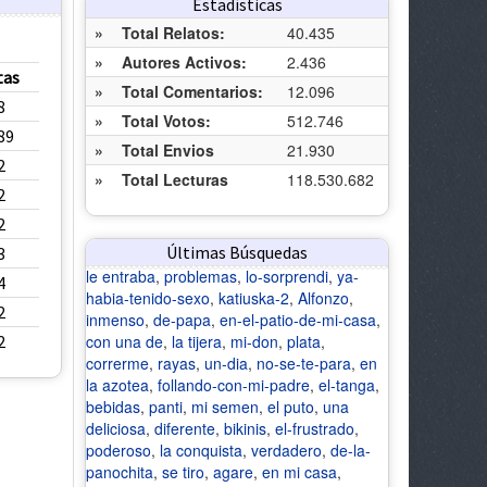
Estadísticas
»
Total Relatos:
40.435
»
Autores Activos:
2.436
tas
»
Total Comentarios:
12.096
8
»
Total Votos:
512.746
89
»
Total Envios
21.930
2
»
Total Lecturas
118.530.682
2
2
Últimas Búsquedas
3
le entraba
,
problemas
,
lo-sorprendi
,
ya-
4
habia-tenido-sexo
,
katiuska-2
,
Alfonzo
,
2
inmenso
,
de-papa
,
en-el-patio-de-mi-casa
,
con una de
,
la tijera
,
mi-don
,
plata
,
2
correrme
,
rayas
,
un-dia
,
no-se-te-para
,
en
la azotea
,
follando-con-mi-padre
,
el-tanga
,
bebidas
,
panti
,
mi semen
,
el puto
,
una
deliciosa
,
diferente
,
bikinis
,
el-frustrado
,
poderoso
,
la conquista
,
verdadero
,
de-la-
panochita
,
se tiro
,
agare
,
en mi casa
,