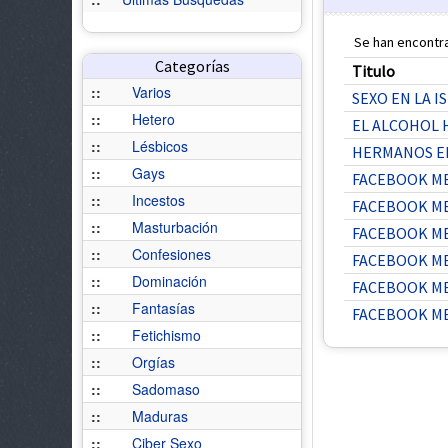
Se han encontra
Categorías
Titulo
::
Varios
SEXO EN LA I
::
Hetero
EL ALCOHOL H
::
Lésbicos
HERMANOS EN
::
Gays
FACEBOOK ME 
::
Incestos
FACEBOOK ME
::
Masturbación
FACEBOOK ME
::
Confesiones
FACEBOOK ME
::
Dominación
FACEBOOK ME
::
Fantasías
FACEBOOK ME
::
Fetichismo
::
Orgías
::
Sadomaso
::
Maduras
::
Ciber Sexo