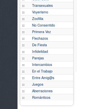
::
Transexuales
::
Voyerismo
::
Zoofilia
::
No Consentido
::
Primera Vez
::
Flechazos
::
De Fiesta
::
Infidelidad
::
Parejas
::
Intercambios
::
En el Trabajo
::
Entre Amig@s
::
Juegos
::
Aberraciones
::
Románticos