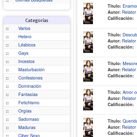
Título:
Enamor
Autor:
Relato
Calificación:
Categorías
::
Varios
Título:
Descubr
::
Hetero
Autor:
Relato
::
Lésbicos
Calificación:
::
Gays
::
Incestos
Título:
Mesone
::
Masturbación
Autor:
Relato
Calificación:
::
Confesiones
::
Dominación
Título:
Amor co
::
Fantasías
Autor:
Relato
::
Fetichismo
Calificación:
::
Orgías
::
Sadomaso
Título:
Querida
Autor:
Relato
::
Maduras
Calificación:
::
Ciber Sexo