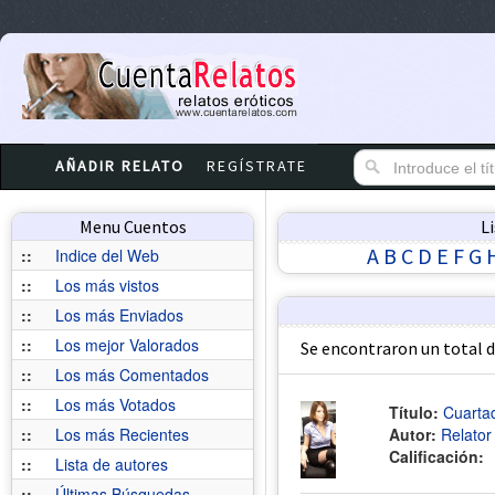
AÑADIR RELATO
REGÍSTRATE
Menu Cuentos
L
A
B
C
D
E
F
G
::
Indice del Web
::
Los más vistos
::
Los más Enviados
::
Los mejor Valorados
Se encontraron un total 
::
Los más Comentados
::
Los más Votados
Título:
Cuarta
::
Los más Recientes
Autor:
Relato
Calificación:
::
Lista de autores
::
Últimas Búsquedas