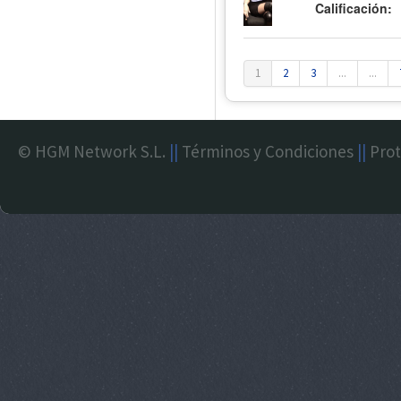
Calificación:
1
2
3
...
...
© HGM Network S.L.
||
Términos y Condiciones
||
Prot