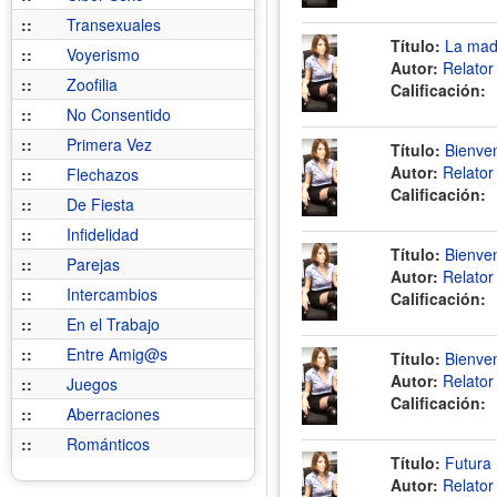
::
Transexuales
Título:
La madr
::
Voyerismo
Autor:
Relato
::
Zoofilia
Calificación:
::
No Consentido
::
Primera Vez
Título:
Bienven
Autor:
Relato
::
Flechazos
Calificación:
::
De Fiesta
::
Infidelidad
Título:
Bienven
::
Parejas
Autor:
Relato
::
Intercambios
Calificación:
::
En el Trabajo
::
Entre Amig@s
Título:
Bienven
Autor:
Relato
::
Juegos
Calificación:
::
Aberraciones
::
Románticos
Título:
Futura 
Autor:
Relato