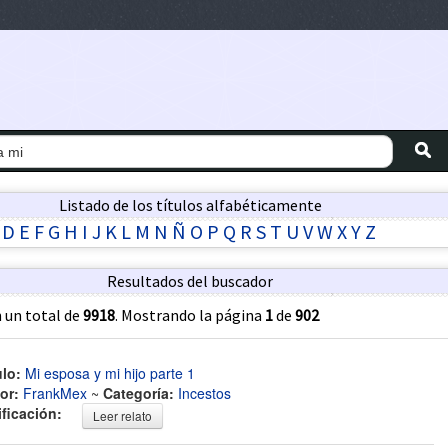
Listado de los títulos alfabéticamente
D
E
F
G
H
I
J
K
L
M
N
Ñ
O
P
Q
R
S
T
U
V
W
X
Y
Z
Resultados del buscador
 un total de
9918
. Mostrando la página
1
de
902
ulo:
Mi esposa y mi hijo parte 1
or:
FrankMex
~
Categoría:
Incestos
ificación:
Leer relato