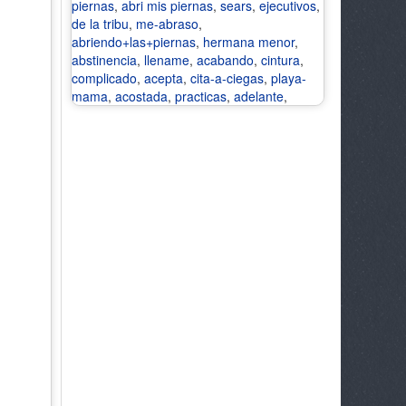
piernas
,
abri mis piernas
,
sears
,
ejecutivos
,
de la tribu
,
me-abraso
,
abriendo+las+piernas
,
hermana menor
,
abstinencia
,
llename
,
acabando
,
cintura
,
complicado
,
acepta
,
cita-a-ciegas
,
playa-
mama
,
acostada
,
practicas
,
adelante
,