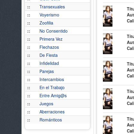
::
Transexuales
Tít
::
Voyerismo
Aut
Cal
::
Zoofilia
::
No Consentido
Tít
::
Primera Vez
Aut
::
Flechazos
Cal
::
De Fiesta
::
Infidelidad
Tít
Aut
::
Parejas
Cal
::
Intercambios
::
En el Trabajo
Tít
::
Entre Amig@s
Aut
Cal
::
Juegos
::
Aberraciones
Tít
::
Románticos
Aut
Cal