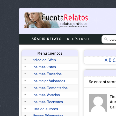
AÑADIR RELATO
REGÍSTRATE
Menu Cuentos
A
B
C
::
Indice del Web
::
Los más vistos
::
Los más Enviados
::
Los mejor Valorados
Se encontraron
::
Los más Comentados
::
Los más Votados
Tít
::
Los más Recientes
Aut
Cal
::
Lista de autores
::
Últimas Búsquedas