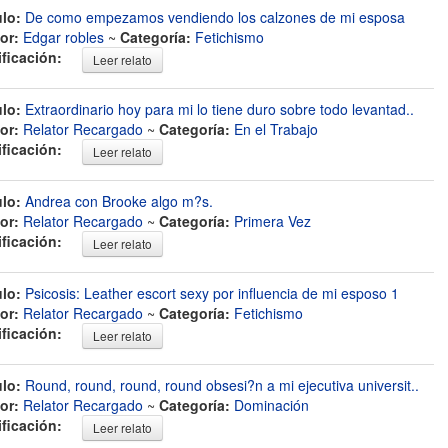
ulo:
De como empezamos vendiendo los calzones de mi esposa
or:
Edgar robles
~
Categoría:
Fetichismo
ificación:
Leer relato
ulo:
Extraordinario hoy para mi lo tiene duro sobre todo levantad..
or:
Relator Recargado
~
Categoría:
En el Trabajo
ificación:
Leer relato
ulo:
Andrea con Brooke algo m?s.
or:
Relator Recargado
~
Categoría:
Primera Vez
ificación:
Leer relato
ulo:
Psicosis: Leather escort sexy por influencia de mi esposo 1
or:
Relator Recargado
~
Categoría:
Fetichismo
ificación:
Leer relato
ulo:
Round, round, round, round obsesi?n a mi ejecutiva universit..
or:
Relator Recargado
~
Categoría:
Dominación
ificación:
Leer relato