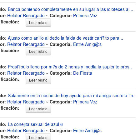
ulo:
Banca poniendo completamente en su lugar a las idioteces al ..
or:
Relator Recargado
~
Categoría:
Primera Vez
ificación:
Leer relato
ulo:
Ajusto como anillo al dedo la falda de vestir cari?ito para ..
or:
Relator Recargado
~
Categoría:
Entre Amig@s
ificación:
Leer relato
ulo:
Prost?bulo lleno por m?s de 2 horas y media la suplente pros..
or:
Relator Recargado
~
Categoría:
De Fiesta
ificación:
Leer relato
ulo:
Solamente en la noche de hoy ayudo para mi amigo secreto fin..
or:
Relator Recargado
~
Categoría:
Primera Vez
ificación:
Leer relato
ulo:
La conejita sexual de azul 6
or:
Relator Recargado
~
Categoría:
Entre Amig@s
ificación:
Leer relato