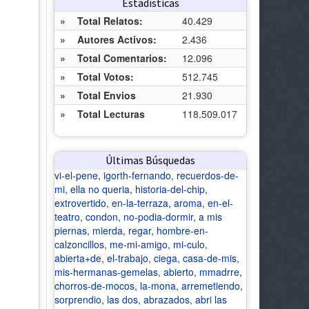
Estadísticas
»
Total Relatos:
40.429
»
Autores Activos:
2.436
»
Total Comentarios:
12.096
»
Total Votos:
512.745
»
Total Envios
21.930
»
Total Lecturas
118.509.017
Últimas Búsquedas
vi-el-pene
,
igorth-fernando
,
recuerdos-de-
mi
,
ella no queria
,
historia-del-chip
,
extrovertido
,
en-la-terraza
,
aroma
,
en-el-
teatro
,
condon
,
no-podia-dormir
,
a mis
piernas
,
mierda
,
regar
,
hombre-en-
calzoncillos
,
me-mi-amigo
,
mi-culo
,
abierta+de
,
el-trabajo
,
ciega
,
casa-de-mis
,
mis-hermanas-gemelas
,
abierto
,
mmadrre
,
chorros-de-mocos
,
la-mona
,
arremetiendo
,
sorprendio
,
las dos
,
abrazados
,
abri las