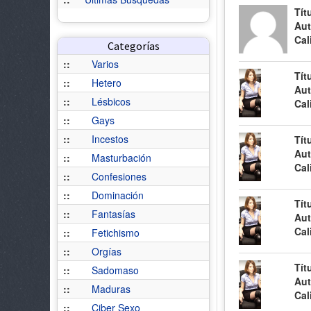
Tít
Aut
Cal
Categorías
::
Varios
Tít
::
Hetero
Aut
::
Lésbicos
Cal
::
Gays
::
Incestos
Tít
Aut
::
Masturbación
Cal
::
Confesiones
::
Dominación
Tít
::
Fantasías
Aut
Cal
::
Fetichismo
::
Orgías
Tít
::
Sadomaso
Aut
::
Maduras
Cal
::
Ciber Sexo