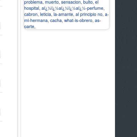
problema
,
muerto
,
sensacion
,
bulto
,
el
hospital
,
aï¿½ï¿½aï¿½ï¿½aï¿½-perfume
,
cabron
,
leticia
,
la-amante
,
al principio no
,
a-
mi-hermana
,
cacha
,
what-is-obrero
,
as-
parte
,