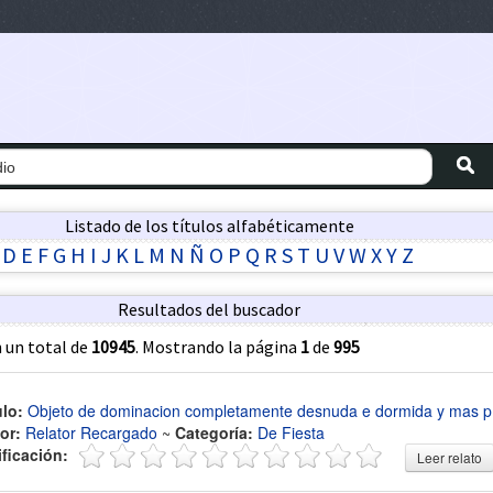
Listado de los títulos alfabéticamente
D
E
F
G
H
I
J
K
L
M
N
Ñ
O
P
Q
R
S
T
U
V
W
X
Y
Z
Resultados del buscador
 un total de
10945
. Mostrando la página
1
de
995
ulo:
Objeto de dominacion completamente desnuda e dormida y mas p
or:
Relator Recargado
~
Categoría:
De Fiesta
ificación:
Leer relato