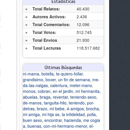
Estadísticas
»
Total Relatos:
40.430
»
Autores Activos:
2.436
»
Total Comentarios:
12.096
»
Total Votos:
512.745
»
Total Envios
21.930
»
Total Lecturas
118.517.682
Últimas Búsquedas
ni-mama
,
botella
,
te-quiero-follar
,
grandisimo
,
boxer
,
un fin de semana
,
me-
da-las-nalgas
,
calentura
,
meter-mano
,
monos
,
cobran
,
en el jardin
,
mi hermanita
,
abuelas
,
braga
,
reventar
,
teniendo-sexo
,
de-manos
,
tanguita-hilo
,
teniendo
,
por-
detras
,
brazo
,
mi bebe
,
4-amigos
,
brocha
,
mi amiga
,
mi hija se
,
la infidelidad
,
polla
,
buen sexo
,
encontrar
,
hacienda
,
me cogia
a
,
buenas
,
con-mi-hermano-menor
,
el-