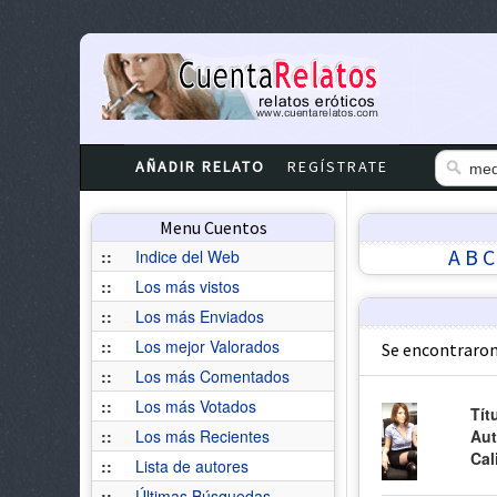
AÑADIR RELATO
REGÍSTRATE
Menu Cuentos
A
B
C
::
Indice del Web
::
Los más vistos
::
Los más Enviados
::
Los mejor Valorados
Se encontraron
::
Los más Comentados
::
Los más Votados
Tít
::
Los más Recientes
Aut
Cal
::
Lista de autores
::
Últimas Búsquedas