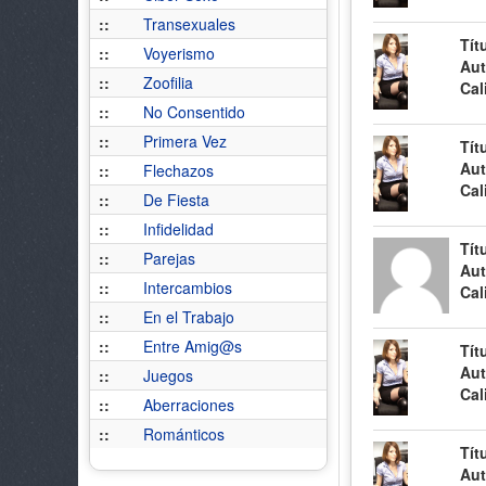
::
Transexuales
Tít
::
Voyerismo
Aut
::
Zoofilia
Cal
::
No Consentido
::
Primera Vez
Tít
Aut
::
Flechazos
Cal
::
De Fiesta
::
Infidelidad
Tít
::
Parejas
Aut
::
Intercambios
Cal
::
En el Trabajo
::
Entre Amig@s
Tít
Aut
::
Juegos
Cal
::
Aberraciones
::
Románticos
Tít
Aut