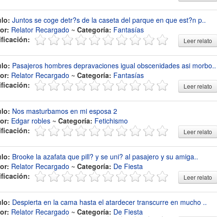
ulo:
Juntos se coge detr?s de la caseta del parque en que est?n p..
or:
Relator Recargado
~
Categoría:
Fantasías
ificación:
Leer relato
ulo:
Pasajeros hombres depravaciones igual obscenidades asi morbo..
or:
Relator Recargado
~
Categoría:
Fantasías
ificación:
Leer relato
ulo:
Nos masturbamos en mi esposa 2
or:
Edgar robles
~
Categoría:
Fetichismo
ificación:
Leer relato
ulo:
Brooke la azafata que pill? y se uni? al pasajero y su amiga..
or:
Relator Recargado
~
Categoría:
De Fiesta
ificación:
Leer relato
ulo:
Despierta en la cama hasta el atardecer transcurre en mucho ..
or:
Relator Recargado
~
Categoría:
De Fiesta