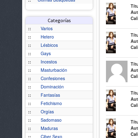
Tít
Aut
Cal
Categorías
::
Varios
Tít
::
Hetero
Aut
::
Lésbicos
Cal
::
Gays
::
Incestos
Tít
::
Masturbación
Aut
Cal
::
Confesiones
::
Dominación
Tít
::
Fantasías
Aut
::
Fetichismo
Cal
::
Orgías
::
Sadomaso
Tít
Aut
::
Maduras
Cal
::
Ciber Sexo