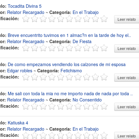
ulo:
Tocadita Divina 5
or:
Relator Recargado
~
Categoría:
En el Trabajo
ificación:
Leer relato
ulo:
Breve encuentrito tuvimos en 1 almac?n en la tarde de hoy el..
or:
Relator Recargado
~
Categoría:
De Fiesta
ificación:
Leer relato
ulo:
De como empezamos vendiendo los calzones de mi esposa
or:
Edgar robles
~
Categoría:
Fetichismo
ificación:
Leer relato
ulo:
Me sali con toda la mia no me importo nada de nada por toda ..
or:
Relator Recargado
~
Categoría:
No Consentido
ificación:
Leer relato
ulo:
Katiuska 4
or:
Relator Recargado
~
Categoría:
En el Trabajo
ificación:
Leer relato