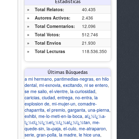
Estadísticas
»
Total Relatos:
40.435
»
Autores Activos:
2.436
»
Total Comentarios:
12.096
»
Total Votos:
512.746
»
Total Envios
21.930
»
Total Lecturas
118.536.350
Últimas Búsquedas
a mi hermano
,
pantimedias-negras
,
en hilo
dental
,
mi-exnovia
,
excitando
,
ni se entero
,
se me salio
,
el-vientre
,
la-curiosidad
,
caricias
,
ciudad
,
entrega
,
no-entra
,
la
explosion de
,
mi-mujer-un
,
comadre-
chaparrita
,
el premio
,
garganta
,
una-pierna
,
exhibi
,
me-lo-meti-en-la-boca
,
aï¿½ï¿½a-
ï¿½cï¿½ï¿½eï¿½ï¿½aï¿½ï¿½tan
,
me-
quede-sin
,
la+paja
,
el-culo
,
me-atraparon
,
serie
,
gran-polla
,
la madre
,
le hice una
,