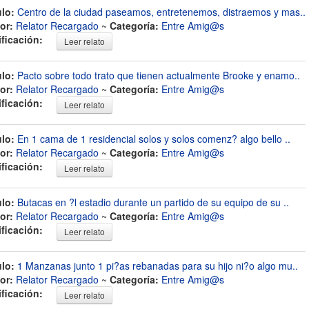
ulo:
Centro de la ciudad paseamos, entretenemos, distraemos y mas..
or:
Relator Recargado
~
Categoría:
Entre Amig@s
ificación:
Leer relato
ulo:
Pacto sobre todo trato que tienen actualmente Brooke y enamo..
or:
Relator Recargado
~
Categoría:
Entre Amig@s
ificación:
Leer relato
ulo:
En 1 cama de 1 residencial solos y solos comenz? algo bello ..
or:
Relator Recargado
~
Categoría:
Entre Amig@s
ificación:
Leer relato
ulo:
Butacas en ?l estadio durante un partido de su equipo de su ..
or:
Relator Recargado
~
Categoría:
Entre Amig@s
ificación:
Leer relato
ulo:
1 Manzanas junto 1 pi?as rebanadas para su hijo ni?o algo mu..
or:
Relator Recargado
~
Categoría:
Entre Amig@s
ificación:
Leer relato