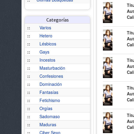
Tít
Aut
Cal
Categorías
::
Varios
Tít
::
Hetero
Aut
::
Lésbicos
Cal
::
Gays
::
Incestos
Tít
Aut
::
Masturbación
Cal
::
Confesiones
::
Dominación
Tít
::
Fantasías
Aut
Cal
::
Fetichismo
::
Orgías
Tít
::
Sadomaso
Aut
::
Maduras
Cal
::
Ciber Sexo