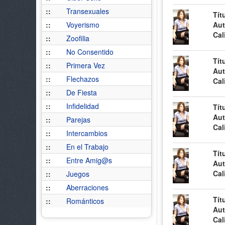
::
Transexuales
Tít
::
Voyerismo
Aut
Cal
::
Zoofilia
::
No Consentido
Tít
::
Primera Vez
Aut
::
Flechazos
Cal
::
De Fiesta
::
Infidelidad
Tít
Aut
::
Parejas
Cal
::
Intercambios
::
En el Trabajo
Tít
::
Entre Amig@s
Aut
Cal
::
Juegos
::
Aberraciones
Tít
::
Románticos
Aut
Cal