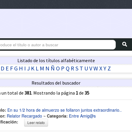
Listado de los títulos alfabéticamente
D
E
F
G
H
I
J
K
L
M
N
Ñ
O
P
Q
R
S
T
U
V
W
X
Y
Z
Resultados del buscador
 un total de
381
. Mostrando la página
1
de
35
ulo:
En su 1/2 hora de almuerzo se follaron juntos extraordinario..
or:
Relator Recargado
~
Categoría:
Entre Amig@s
ificación:
Leer relato