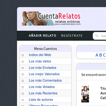
AÑADIR RELATO
REGÍSTRATE
Menu Cuentos
A
B
C
::
Indice del Web
::
Los más vistos
::
Los más Enviados
::
Los mejor Valorados
Se encontraron
::
Los más Comentados
::
Los más Votados
Tít
::
Los más Recientes
Aut
Cal
::
Lista de autores
::
Últimas Búsquedas