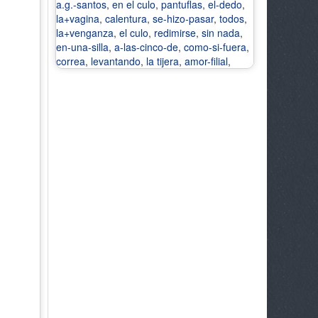
a.g.-santos
,
en el culo
,
pantuflas
,
el-dedo
,
la+vagina
,
calentura
,
se-hizo-pasar
,
todos
,
la+venganza
,
el culo
,
redimirse
,
sin nada
,
en-una-silla
,
a-las-cinco-de
,
como-si-fuera
,
correa
,
levantando
,
la tijera
,
amor-filial
,