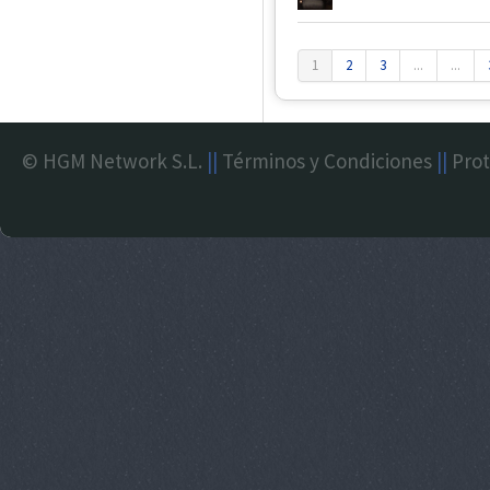
1
2
3
...
...
© HGM Network S.L.
||
Términos y Condiciones
||
Prot