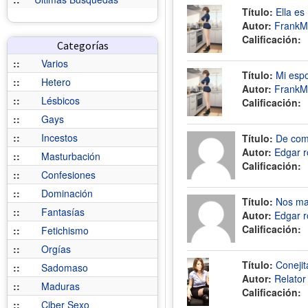
Título:
Ella es 
Autor:
FrankM
Calificación:
Categorías
::
Varios
Título:
Mi espo
::
Hetero
Autor:
FrankM
::
Lésbicos
Calificación:
::
Gays
::
Incestos
Título:
De com
Autor:
Edgar r
::
Masturbación
Calificación:
::
Confesiones
::
Dominación
Título:
Nos ma
::
Fantasías
Autor:
Edgar r
Calificación:
::
Fetichismo
::
Orgías
Título:
Coneji
::
Sadomaso
Autor:
Relato
::
Maduras
Calificación:
::
Ciber Sexo