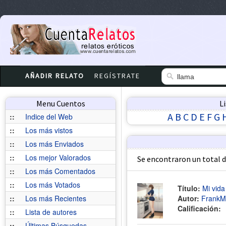
AÑADIR RELATO
REGÍSTRATE
Menu Cuentos
L
A
B
C
D
E
F
G
::
Indice del Web
::
Los más vistos
::
Los más Enviados
::
Los mejor Valorados
Se encontraron un total 
::
Los más Comentados
::
Los más Votados
Título:
Mi vida
::
Los más Recientes
Autor:
FrankM
Calificación:
::
Lista de autores
::
Últimas Búsquedas