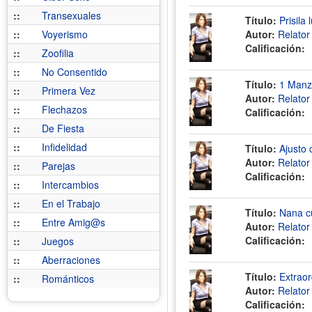
::
Transexuales
Título:
Prisila
::
Voyerismo
Autor:
Relato
Calificación:
::
Zoofilia
::
No Consentido
Título:
1 Manza
::
Primera Vez
Autor:
Relato
::
Flechazos
Calificación:
::
De Fiesta
::
Infidelidad
Título:
Ajusto 
Autor:
Relato
::
Parejas
Calificación:
::
Intercambios
::
En el Trabajo
Título:
Nana cu
::
Entre Amig@s
Autor:
Relato
Calificación:
::
Juegos
::
Aberraciones
Título:
Extraor
::
Románticos
Autor:
Relato
Calificación: