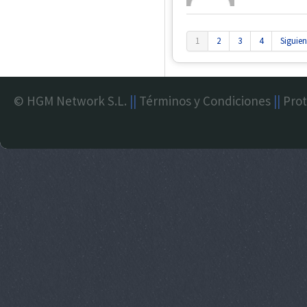
1
2
3
4
Siguien
© HGM Network S.L.
||
Términos y Condiciones
||
Prot