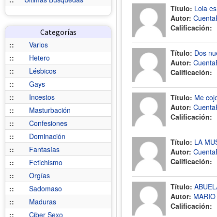
Título:
Lola es
Autor:
Cuenta
Calificación:
Categorías
::
Varios
Título:
Dos nue
::
Hetero
Autor:
Cuenta
::
Lésbicos
Calificación:
::
Gays
::
Incestos
Título:
Me cojo
Autor:
Cuenta
::
Masturbación
Calificación:
::
Confesiones
::
Dominación
Título:
LA MU
::
Fantasías
Autor:
Cuenta
Calificación:
::
Fetichismo
::
Orgías
Título:
ABUEL
::
Sadomaso
Autor:
MARIO
::
Maduras
Calificación:
::
Ciber Sexo