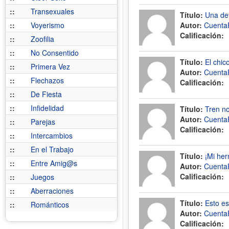
::
Transexuales
Título:
Una det
::
Voyerismo
Autor:
Cuenta
Calificación:
::
Zoofilia
::
No Consentido
Título:
El chic
::
Primera Vez
Autor:
Cuenta
::
Flechazos
Calificación:
::
De Fiesta
::
Infidelidad
Título:
Tren n
Autor:
Cuenta
::
Parejas
Calificación:
::
Intercambios
::
En el Trabajo
Título:
¡Mi her
::
Entre Amig@s
Autor:
Cuenta
Calificación:
::
Juegos
::
Aberraciones
Título:
Esto es
::
Románticos
Autor:
Cuenta
Calificación: