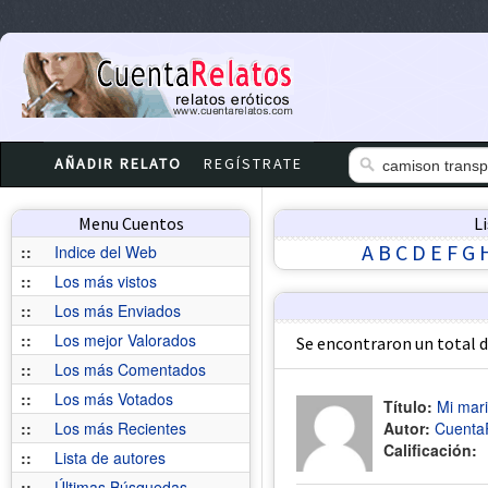
AÑADIR RELATO
REGÍSTRATE
Menu Cuentos
L
A
B
C
D
E
F
G
::
Indice del Web
::
Los más vistos
::
Los más Enviados
::
Los mejor Valorados
Se encontraron un total 
::
Los más Comentados
::
Los más Votados
Título:
Mi mari
::
Los más Recientes
Autor:
Cuenta
Calificación:
::
Lista de autores
::
Últimas Búsquedas