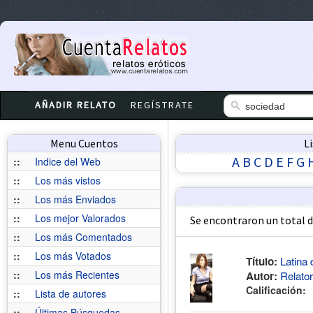
AÑADIR RELATO
REGÍSTRATE
Menu Cuentos
L
A
B
C
D
E
F
G
::
Indice del Web
::
Los más vistos
::
Los más Enviados
::
Los mejor Valorados
Se encontraron un total 
::
Los más Comentados
::
Los más Votados
Latina 
Título:
::
Los más Recientes
Relato
Autor:
Calificación:
::
Lista de autores
::
Últimas Búsquedas