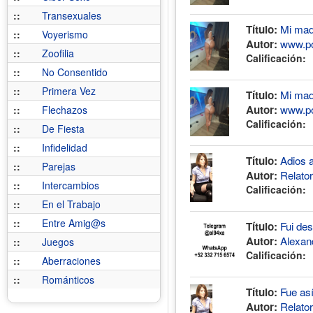
::
Transexuales
Mi mad
Título:
::
Voyerismo
www.por
Autor:
::
Zoofilia
Calificación:
::
No Consentido
::
Primera Vez
Mi mad
Título:
www.por
Autor:
::
Flechazos
Calificación:
::
De Fiesta
::
Infidelidad
Adios 
Título:
::
Parejas
Relato
Autor:
::
Intercambios
Calificación:
::
En el Trabajo
::
Entre Amig@s
Fui des
Título:
Alexan
Autor:
::
Juegos
Calificación:
::
Aberraciones
::
Románticos
Fue así
Título:
Relato
Autor: