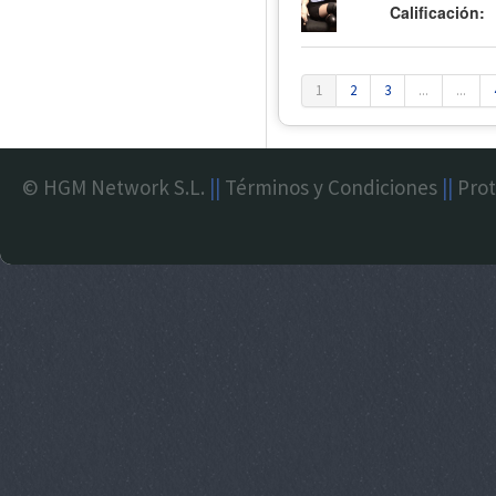
Calificación:
1
2
3
...
...
© HGM Network S.L.
||
Términos y Condiciones
||
Prot