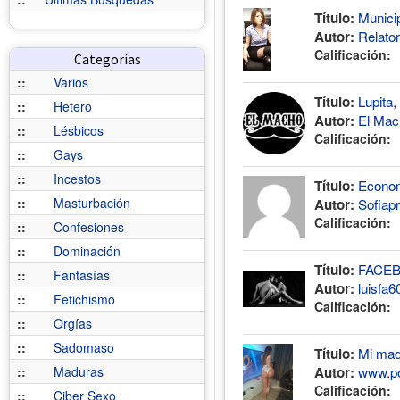
Municip
Título:
Relato
Autor:
Calificación:
Categorías
::
Varios
Lupita,
Título:
::
Hetero
El Mac
Autor:
::
Lésbicos
Calificación:
::
Gays
::
Incestos
Economi
Título:
::
Masturbación
Sofiap
Autor:
Calificación:
::
Confesiones
::
Dominación
FACEB
Título:
::
Fantasías
luisfa6
Autor:
::
Fetichismo
Calificación:
::
Orgías
::
Sadomaso
Mi mad
Título:
www.por
::
Maduras
Autor:
Calificación:
::
Ciber Sexo