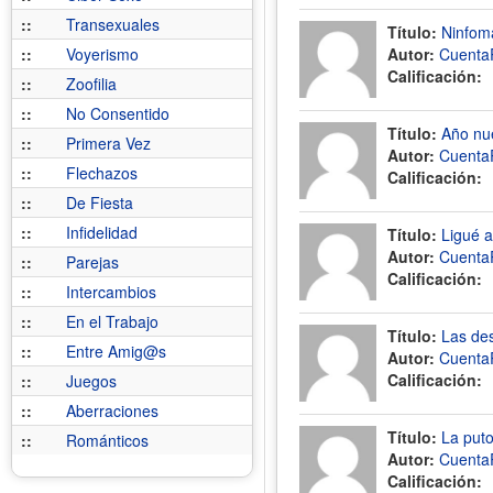
::
Transexuales
Título:
Ninfoma
::
Voyerismo
Autor:
Cuenta
Calificación:
::
Zoofilia
::
No Consentido
Título:
Año nue
::
Primera Vez
Autor:
Cuenta
::
Flechazos
Calificación:
::
De Fiesta
::
Infidelidad
Título:
Ligué a
Autor:
Cuenta
::
Parejas
Calificación:
::
Intercambios
::
En el Trabajo
Título:
Las des
::
Entre Amig@s
Autor:
Cuenta
Calificación:
::
Juegos
::
Aberraciones
Título:
La puto
::
Románticos
Autor:
Cuenta
Calificación: