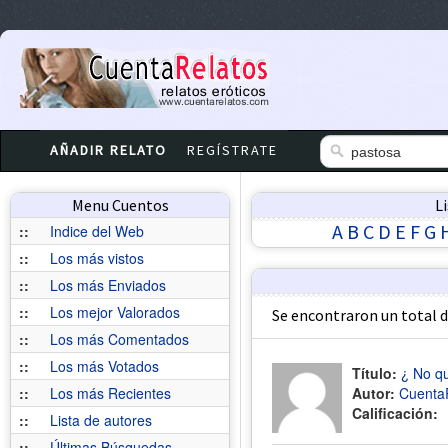
AÑADIR RELATO
REGÍSTRATE
Menu Cuentos
L
A
B
C
D
E
F
G
::
Indice del Web
::
Los más vistos
::
Los más Enviados
::
Los mejor Valorados
Se encontraron un total 
::
Los más Comentados
::
Los más Votados
Título:
¿ No qu
::
Los más Recientes
Autor:
Cuenta
Calificación:
::
Lista de autores
::
Últimas Búsquedas