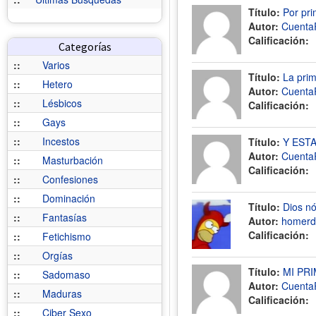
Título:
Por pri
Autor:
Cuenta
Calificación:
Categorías
::
Varios
Título:
La prim
::
Hetero
Autor:
Cuenta
::
Lésbicos
Calificación:
::
Gays
::
Incestos
Título:
Y EST
Autor:
Cuenta
::
Masturbación
Calificación:
::
Confesiones
::
Dominación
Título:
Dios nó
::
Fantasías
Autor:
homerdi
Calificación:
::
Fetichismo
::
Orgías
Título:
MI PR
::
Sadomaso
Autor:
Cuenta
::
Maduras
Calificación:
::
Ciber Sexo