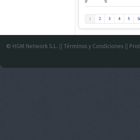
1
2
3
4
5
S
© HGM Network S.L.
||
Términos y Condiciones
||
Prot