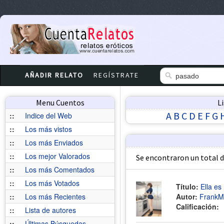
AÑADIR RELATO
REGÍSTRATE
Menu Cuentos
L
A
B
C
D
E
F
G
::
Indice del Web
::
Los más vistos
::
Los más Enviados
::
Los mejor Valorados
Se encontraron un total 
::
Los más Comentados
::
Los más Votados
Título:
Ella es 
::
Los más Recientes
Autor:
FrankM
Calificación:
::
Lista de autores
::
Últimas Búsquedas