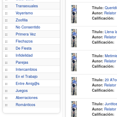
::
Transexuales
Título:
Querid
::
Voyerismo
Autor:
Relato
Calificación:
::
Zoofilia
::
No Consentido
Título:
Llena l
::
Primera Vez
Autor:
Relato
::
Flechazos
Calificación:
::
De Fiesta
::
Infidelidad
Título:
Metimie
Autor:
Relato
::
Parejas
Calificación:
::
Intercambios
::
En el Trabajo
Título:
20 A?os
::
Entre Amig@s
Autor:
Relato
Calificación:
::
Juegos
::
Aberraciones
Título:
Juntito
::
Románticos
Autor:
Relato
Calificación: