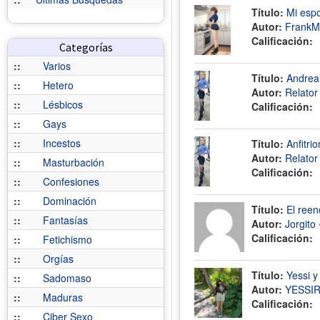
Título:
Mi espo
Autor:
FrankM
Calificación:
Categorías
::
Varios
Título:
Andrea
::
Hetero
Autor:
Relato
::
Lésbicos
Calificación:
::
Gays
::
Incestos
Título:
Anfitri
Autor:
Relato
::
Masturbación
Calificación:
::
Confesiones
::
Dominación
Título:
El reen
::
Fantasías
Autor:
Jorgito
Calificación:
::
Fetichismo
::
Orgías
Título:
Yessi y
::
Sadomaso
Autor:
YESSI
::
Maduras
Calificación:
::
Ciber Sexo