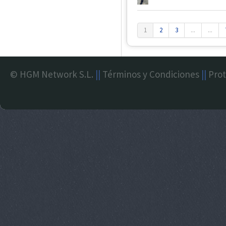
1
2
3
...
...
© HGM Network S.L.
||
Términos y Condiciones
||
Prot