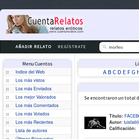
AÑADIR RELATO
REGÍSTRATE
Menu Cuentos
L
A
B
C
D
E
F
G
::
Indice del Web
::
Los más vistos
::
Los más Enviados
::
Los mejor Valorados
Se encontraron un total 
::
Los más Comentados
::
Los más Votados
Título:
FACEB
::
Los más Recientes
Autor:
luisfa60
Calificación:
::
Lista de autores
::
Últimas Búsquedas