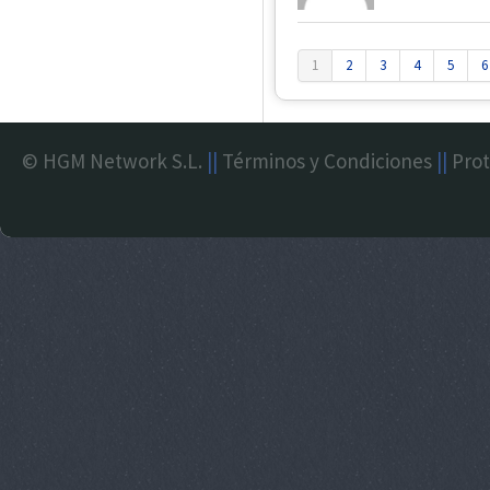
1
2
3
4
5
6
© HGM Network S.L.
||
Términos y Condiciones
||
Prot