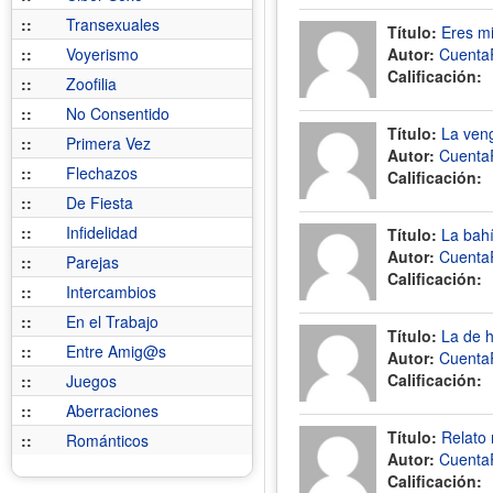
::
Transexuales
Título:
Eres m
::
Voyerismo
Autor:
Cuenta
Calificación:
::
Zoofilia
::
No Consentido
Título:
La ven
::
Primera Vez
Autor:
Cuenta
::
Flechazos
Calificación:
::
De Fiesta
::
Infidelidad
Título:
La bah
Autor:
Cuenta
::
Parejas
Calificación:
::
Intercambios
::
En el Trabajo
Título:
La de 
::
Entre Amig@s
Autor:
Cuenta
Calificación:
::
Juegos
::
Aberraciones
Título:
Relato
::
Románticos
Autor:
Cuenta
Calificación: