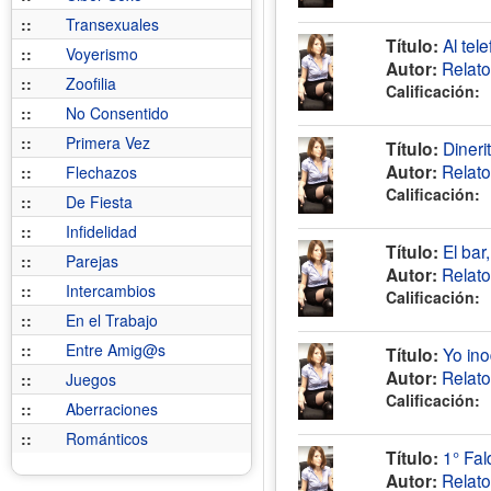
::
Transexuales
Título:
Al tel
::
Voyerismo
Autor:
Relat
::
Zoofilia
Calificación:
::
No Consentido
::
Primera Vez
Título:
Dinerit
Autor:
Relat
::
Flechazos
Calificación:
::
De Fiesta
::
Infidelidad
Título:
El bar
::
Parejas
Autor:
Relat
::
Intercambios
Calificación:
::
En el Trabajo
::
Entre Amig@s
Título:
Yo ino
Autor:
Relat
::
Juegos
Calificación:
::
Aberraciones
::
Románticos
Título:
1° Fal
Autor:
Relat