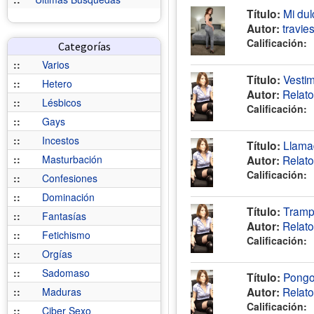
Título:
Mi dul
Autor:
travie
Calificación:
Categorías
::
Varios
Título:
Vestim
::
Hetero
Autor:
Relat
::
Lésbicos
Calificación:
::
Gays
::
Incestos
Título:
Llama
::
Masturbación
Autor:
Relat
Calificación:
::
Confesiones
::
Dominación
Título:
Tramp
::
Fantasías
Autor:
Relat
::
Fetichismo
Calificación:
::
Orgías
::
Sadomaso
Título:
Pongo 
Autor:
Relat
::
Maduras
Calificación:
::
Ciber Sexo