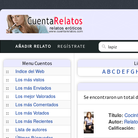
AÑADIR RELATO
REGÍSTRATE
Menu Cuentos
L
A
B
C
D
E
F
G
::
Indice del Web
::
Los más vistos
::
Los más Enviados
::
Los mejor Valorados
Se encontraron un total 
::
Los más Comentados
::
Los más Votados
Título:
Cocini
::
Los más Recientes
Autor:
Relat
Calificación:
::
Lista de autores
::
Últimas Búsquedas