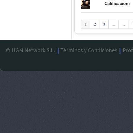
Calificación:
1
2
3
...
...
© HGM Network S.L.
||
Términos y Condiciones
||
Prot