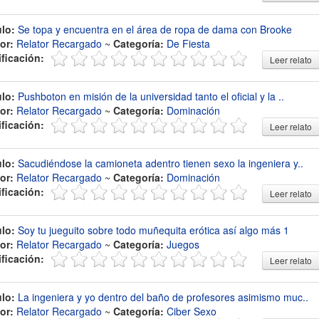
ulo:
Se topa y encuentra en el área de ropa de dama con Brooke
or:
Relator Recargado
~
Categoría:
De Fiesta
ificación:
Leer relato
ulo:
Pushboton en misión de la universidad tanto el oficial y la ..
or:
Relator Recargado
~
Categoría:
Dominación
ificación:
Leer relato
ulo:
Sacudiéndose la camioneta adentro tienen sexo la ingeniera y..
or:
Relator Recargado
~
Categoría:
Dominación
ificación:
Leer relato
ulo:
Soy tu jueguito sobre todo muñequita erótica así algo más 1
or:
Relator Recargado
~
Categoría:
Juegos
ificación:
Leer relato
ulo:
La ingeniera y yo dentro del baño de profesores asimismo muc..
or:
Relator Recargado
~
Categoría:
Ciber Sexo