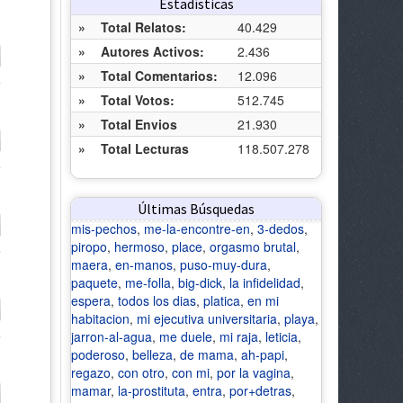
Estadísticas
»
Total Relatos:
40.429
»
Autores Activos:
2.436
»
Total Comentarios:
12.096
»
Total Votos:
512.745
»
Total Envios
21.930
»
Total Lecturas
118.507.278
Últimas Búsquedas
mis-pechos
,
me-la-encontre-en
,
3-dedos
,
piropo
,
hermoso
,
place
,
orgasmo brutal
,
maera
,
en-manos
,
puso-muy-dura
,
paquete
,
me-folla
,
big-dick
,
la infidelidad
,
espera
,
todos los dias
,
platica
,
en mi
habitacion
,
mi ejecutiva universitaria
,
playa
,
jarron-al-agua
,
me duele
,
mi raja
,
leticia
,
poderoso
,
belleza
,
de mama
,
ah-papi
,
regazo
,
con otro
,
con mi
,
por la vagina
,
mamar
,
la-prostituta
,
entra
,
por+detras
,