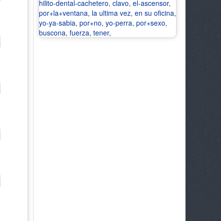
hilito-dental-cachetero
,
clavo
,
el-ascensor
,
por+la+ventana
,
la ultima vez
,
en su oficina
,
yo-ya-sabia
,
por+no
,
yo-perra
,
por+sexo
,
buscona
,
fuerza
,
tener
,