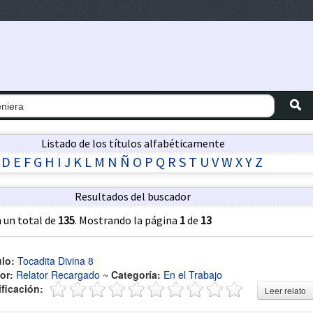
Listado de los títulos alfabéticamente
D
E
F
G
H
I
J
K
L
M
N
Ñ
O
P
Q
R
S
T
U
V
W
X
Y
Z
Resultados del buscador
 un total de
135
. Mostrando la página
1
de
13
ulo:
Tocadita Divina 8
or:
Relator Recargado
~
Categoría:
En el Trabajo
ificación:
Leer relato