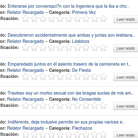
ulo:
Enterarse por conversaci?n con la Ingeniera que la iba a cho..
or:
Relator Recargado
~
Categoría:
Primera Vez
ificación:
Leer relato
ulo:
Descubrieron accidentalmente que ambas y juntas son lesbiana..
or:
Relator Recargado
~
Categoría:
Lésbicos
ificación:
Leer relato
ulo:
Emparedado juntos en él asiento trasero de la camioneta en t..
or:
Relator Recargado
~
Categoría:
De Fiesta
ificación:
Leer relato
ulo:
Travieso soy un morbo sexual con las bragas sucias de mis am..
or:
Relator Recargado
~
Categoría:
No Consentido
ificación:
Leer relato
ulo:
Indiferente, deja inclusive permite en sus propias narices e..
or:
Relator Recargado
~
Categoría:
Flechazos
ificación:
Leer relato