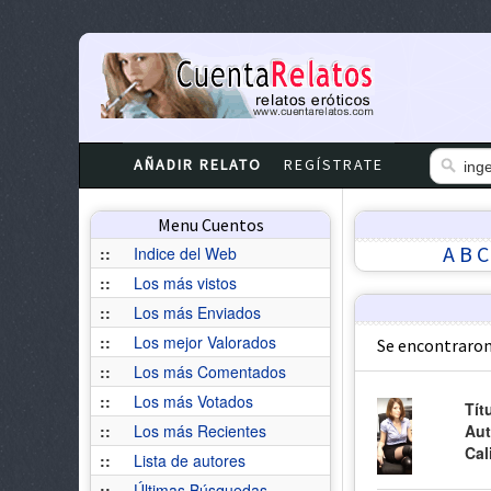
AÑADIR RELATO
REGÍSTRATE
Menu Cuentos
A
B
C
::
Indice del Web
::
Los más vistos
::
Los más Enviados
::
Los mejor Valorados
Se encontraron
::
Los más Comentados
::
Los más Votados
Tít
::
Los más Recientes
Aut
Cal
::
Lista de autores
::
Últimas Búsquedas