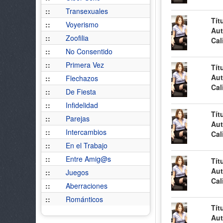
::
Transexuales
Tít
::
Voyerismo
Aut
::
Zoofilia
Cal
::
No Consentido
::
Primera Vez
Tít
Aut
::
Flechazos
Cal
::
De Fiesta
::
Infidelidad
Tít
::
Parejas
Aut
::
Intercambios
Cal
::
En el Trabajo
::
Entre Amig@s
Tít
Aut
::
Juegos
Cal
::
Aberraciones
::
Románticos
Tít
Aut