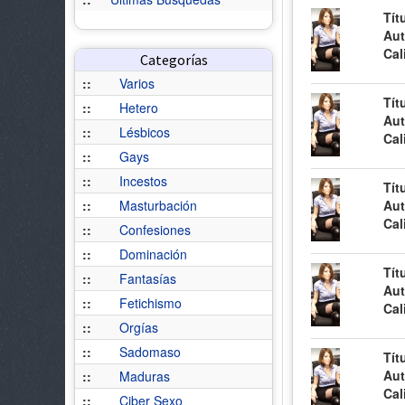
Tít
Aut
Cal
Categorías
::
Varios
Tít
::
Hetero
Aut
::
Lésbicos
Cal
::
Gays
::
Incestos
Tít
::
Masturbación
Aut
Cal
::
Confesiones
::
Dominación
Tít
::
Fantasías
Aut
::
Fetichismo
Cal
::
Orgías
::
Sadomaso
Tít
Aut
::
Maduras
Cal
::
Ciber Sexo