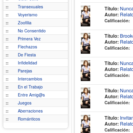
::
Transexuales
Título:
Nunca
Autor:
Relat
::
Voyerismo
Calificación:
::
Zoofilia
::
No Consentido
Título:
Brooke
::
Primera Vez
Autor:
Relat
::
Flechazos
Calificación:
::
De Fiesta
::
Infidelidad
Título:
Nunca
Autor:
Relat
::
Parejas
Calificación:
::
Intercambios
::
En el Trabajo
Título:
Nunca
::
Entre Amig@s
Autor:
Relat
Calificación:
::
Juegos
::
Aberraciones
Título:
Invita
::
Románticos
Autor:
Relat
Calificación: