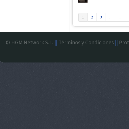
1
2
3
...
...
© HGM Network S.L.
||
Términos y Condiciones
||
Prot