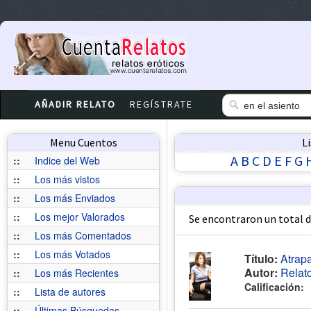
AÑADIR RELATO
REGÍSTRATE
Menu Cuentos
L
A
B
C
D
E
F
G
::
Indice del Web
::
Los más vistos
::
Los más Enviados
::
Los mejor Valorados
Se encontraron un total 
::
Los más Comentados
::
Los más Votados
Título:
Atrapa
Autor:
Relat
::
Los más Recientes
Calificación:
::
Lista de autores
::
Últimas Búsquedas