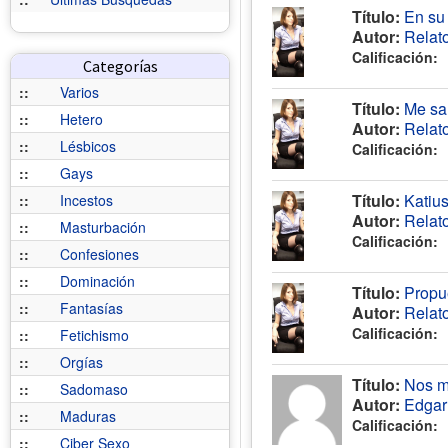
Título:
En su 
Autor:
Relat
Calificación:
Categorías
::
Varios
Título:
Me sal
::
Hetero
Autor:
Relat
::
Lésbicos
Calificación:
::
Gays
Título:
Katiu
::
Incestos
Autor:
Relat
::
Masturbación
Calificación:
::
Confesiones
::
Dominación
Título:
Propu
::
Fantasías
Autor:
Relat
Calificación:
::
Fetichismo
::
Orgías
Título:
Nos m
::
Sadomaso
Autor:
Edgar
::
Maduras
Calificación:
::
Ciber Sexo