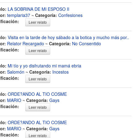
ulo:
LA SOBRINA DE MI ESPOSO II
or:
templaria37
~
Categoría:
Confesiones
ificación:
Leer relato
ulo:
Visita en la tarde de hoy sábado a la botica y mucho más por..
or:
Relator Recargado
~
Categoría:
No Consentido
ificación:
Leer relato
ulo:
Mi tío y yo disfrutando mi mamá ebria
or:
Salomón
~
Categoría:
Incestos
ificación:
Leer relato
ulo:
ORDE?ANDO AL TIO COSME
or:
MARIO
~
Categoría:
Gays
ificación:
Leer relato
ulo:
ORDE?ANDO AL TIO COSME
or:
MARIO
~
Categoría:
Gays
ificación:
Leer relato