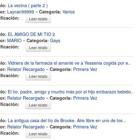
ulo:
La vecina ( parte 2 )
or:
Laycan99999
~
Categoría:
Varios
ificación:
Leer relato
ulo:
EL AMIGO DE MI TIO 2
or:
MARIO
~
Categoría:
Gays
ificación:
Leer relato
ulo:
Vidriera de la farmacia el amante ve a Yessenia cogida por e..
or:
Relator Recargado
~
Categoría:
Primera Vez
ificación:
Leer relato
ulo:
El tío, padre, amigo y mucho más por el hijo embarazo bebido..
or:
Relator Recargado
~
Categoría:
Primera Vez
ificación:
Leer relato
ulo:
La antigua casa del tío de Brooke. Aire libre en uno de los ..
or:
Relator Recargado
~
Categoría:
Primera Vez
ificación:
Leer relato