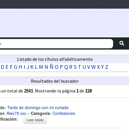
Listado de los títulos alfabéticamente
D
E
F
G
H
I
J
K
L
M
N
Ñ
O
P
Q
R
S
T
U
V
W
X
Y
Z
Resultados del buscador
 un total de
2501
. Mostrando la página
1
de
228
ulo:
Tarde de domingo con mi cuñada
or:
Alex79 xxx
~
Categoría:
Confesiones
ificación:
Leer relato