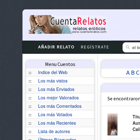
AÑADIR RELATO
REGÍSTRATE
Menu Cuentos
A
B
C
::
Indice del Web
::
Los más vistos
::
Los más Enviados
::
Los mejor Valorados
Se encontraron
::
Los más Comentados
::
Los más Votados
Tít
::
Los más Recientes
Aut
Cal
::
Lista de autores
::
Últimas Búsquedas