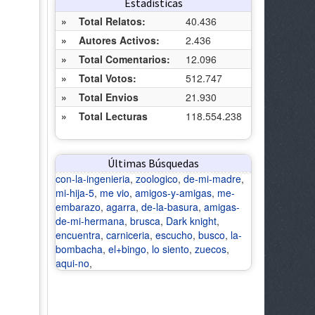
Estadísticas
»
Total Relatos:
40.436
»
Autores Activos:
2.436
»
Total Comentarios:
12.096
»
Total Votos:
512.747
»
Total Envios
21.930
»
Total Lecturas
118.554.238
Últimas Búsquedas
con-la-ingenieria
,
zoologico
,
de-mi-madre
,
mi-hija-5
,
me vio
,
amigos-y-amigas
,
me-
embarazo
,
agarra
,
de-la-basura
,
amigas-
de-mi-hermana
,
brusca
,
Dark knight
,
encuentra
,
carniceria
,
escucho
,
busco
,
la-
bombacha
,
el+bingo
,
lo siento
,
zuecos
,
aqui-no
,