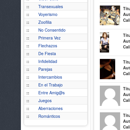
::
Transexuales
Tít
::
Voyerismo
Aut
Cal
::
Zoofilia
::
No Consentido
Tít
::
Primera Vez
Aut
::
Flechazos
Cal
::
De Fiesta
::
Infidelidad
Tít
Aut
::
Parejas
Cal
::
Intercambios
::
En el Trabajo
Tít
::
Entre Amig@s
Aut
Cal
::
Juegos
::
Aberraciones
Tít
::
Románticos
Aut
Cal