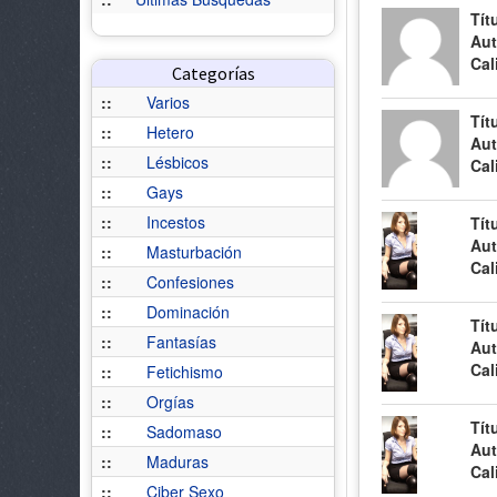
Tít
Aut
Cal
Categorías
::
Varios
Tít
::
Hetero
Aut
::
Lésbicos
Cal
::
Gays
::
Incestos
Tít
Aut
::
Masturbación
Cal
::
Confesiones
::
Dominación
Tít
::
Fantasías
Aut
Cal
::
Fetichismo
::
Orgías
Tít
::
Sadomaso
Aut
::
Maduras
Cal
::
Ciber Sexo