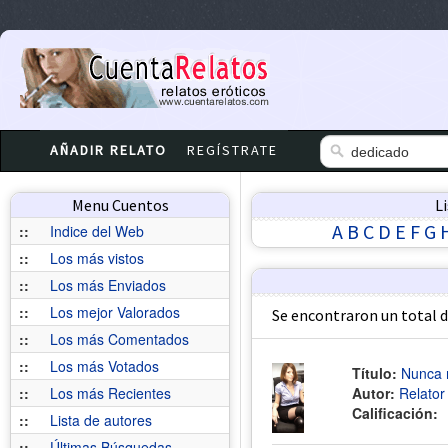
AÑADIR RELATO
REGÍSTRATE
Menu Cuentos
L
A
B
C
D
E
F
G
::
Indice del Web
::
Los más vistos
::
Los más Enviados
::
Los mejor Valorados
Se encontraron un total 
::
Los más Comentados
::
Los más Votados
Título:
Nunca 
::
Los más Recientes
Autor:
Relato
Calificación:
::
Lista de autores
::
Últimas Búsquedas