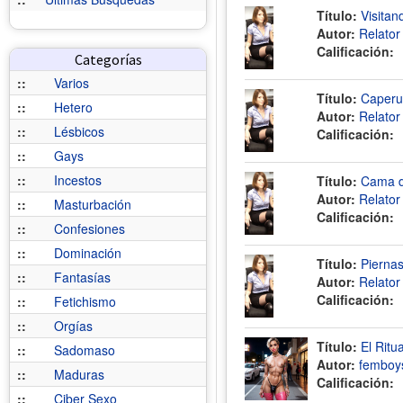
Título:
Visitan
Autor:
Relato
Calificación:
Categorías
::
Varios
Título:
Caperuc
::
Hetero
Autor:
Relato
::
Lésbicos
Calificación:
::
Gays
::
Incestos
Título:
Cama d
Autor:
Relato
::
Masturbación
Calificación:
::
Confesiones
::
Dominación
Título:
Piernas
::
Fantasías
Autor:
Relato
Calificación:
::
Fetichismo
::
Orgías
Título:
El Ritu
::
Sadomaso
Autor:
femboy
::
Maduras
Calificación:
::
Ciber Sexo