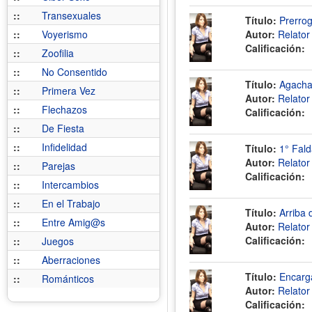
::
Transexuales
Título:
Prerrog
::
Voyerismo
Autor:
Relato
Calificación:
::
Zoofilia
::
No Consentido
Título:
Agacha
::
Primera Vez
Autor:
Relato
::
Flechazos
Calificación:
::
De Fiesta
::
Infidelidad
Título:
1° Fald
Autor:
Relato
::
Parejas
Calificación:
::
Intercambios
::
En el Trabajo
Título:
Arriba 
::
Entre Amig@s
Autor:
Relato
Calificación:
::
Juegos
::
Aberraciones
Título:
Encarga
::
Románticos
Autor:
Relato
Calificación: