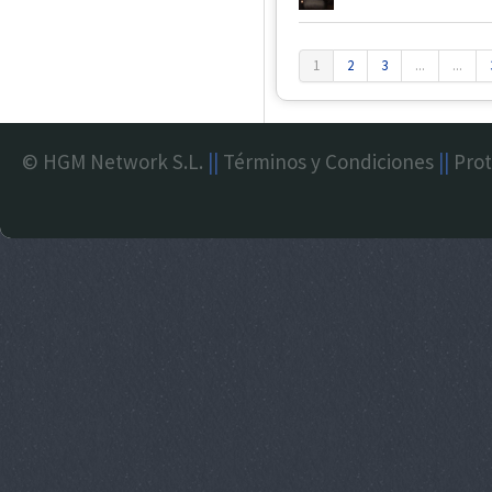
1
2
3
...
...
© HGM Network S.L.
||
Términos y Condiciones
||
Prot