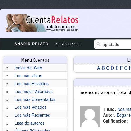
AÑADIR RELATO
REGÍSTRATE
Menu Cuentos
L
A
B
C
D
E
F
G
::
Indice del Web
::
Los más vistos
::
Los más Enviados
::
Los mejor Valorados
Se encontraron un total 
::
Los más Comentados
::
Los más Votados
Título:
Nos ma
::
Los más Recientes
Autor:
Edgar r
Calificación:
::
Lista de autores
::
Últimas Búsquedas