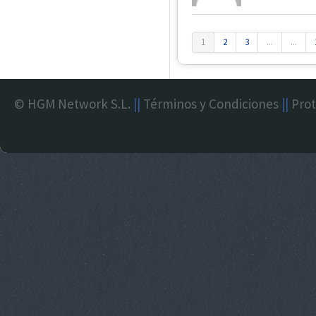
1
2
3
...
...
© HGM Network S.L.
||
Términos y Condiciones
||
Prot