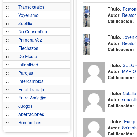
::
Transexuales
Título:
Peatona
::
Voyerismo
Autor:
Relato
Calificación:
::
Zoofilia
::
No Consentido
Título:
Joven c
::
Primera Vez
Autor:
Relato
::
Flechazos
Calificación:
::
De Fiesta
::
Infidelidad
Título:
SUEGR
Autor:
MARIO
::
Parejas
Calificación:
::
Intercambios
::
En el Trabajo
Título:
Natalia
::
Entre Amig@s
Autor:
sebasti
Calificación:
::
Juegos
::
Aberraciones
Título:
“Fuego 
::
Románticos
Autor:
Saimabe
Calificación: