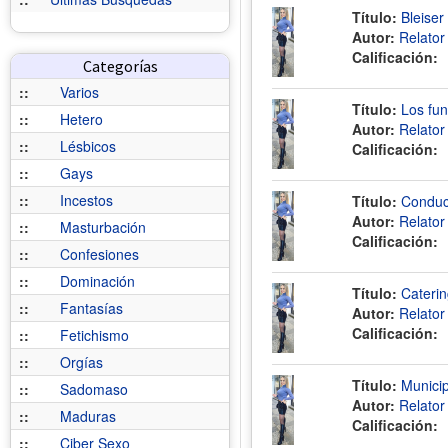
Título:
Bleiser
Autor:
Relato
Calificación:
Categorías
::
Varios
Título:
Los fun
::
Hetero
Autor:
Relato
::
Lésbicos
Calificación:
::
Gays
::
Incestos
Título:
Conduc
Autor:
Relato
::
Masturbación
Calificación:
::
Confesiones
::
Dominación
Título:
Caterin
::
Fantasías
Autor:
Relato
Calificación:
::
Fetichismo
::
Orgías
Título:
Municip
::
Sadomaso
Autor:
Relato
::
Maduras
Calificación:
::
Ciber Sexo