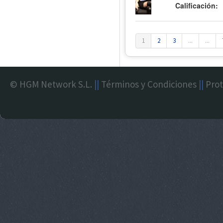
Calificación:
1
2
3
...
...
© HGM Network S.L.
||
Términos y Condiciones
||
Prot