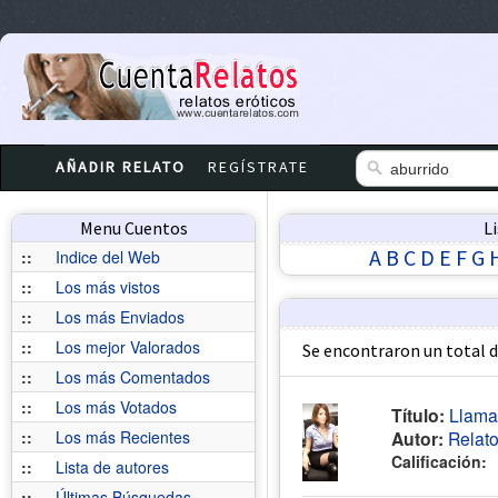
AÑADIR RELATO
REGÍSTRATE
Menu Cuentos
L
A
B
C
D
E
F
G
::
Indice del Web
::
Los más vistos
::
Los más Enviados
::
Los mejor Valorados
Se encontraron un total 
::
Los más Comentados
::
Los más Votados
Título:
Llamad
::
Los más Recientes
Autor:
Relat
Calificación:
::
Lista de autores
::
Últimas Búsquedas