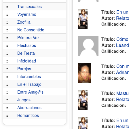
::
Transexuales
Título:
En un 
::
Voyerismo
Autor:
Relat
::
Zoofilia
Calificación:
::
No Consentido
::
Primera Vez
Título:
Cómo 
Autor:
Leand
::
Flechazos
Calificación:
::
De Fiesta
::
Infidelidad
Título:
Con m
::
Parejas
Autor:
Adria
::
Intercambios
Calificación:
::
En el Trabajo
::
Entre Amig@s
Título:
Mastu
Autor:
Relat
::
Juegos
Calificación:
::
Aberraciones
::
Románticos
Título:
En un
Autor:
Relat