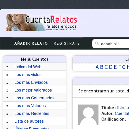
AÑADIR RELATO
REGÍSTRATE
Menu Cuentos
L
A
B
C
D
E
F
G
::
Indice del Web
::
Los más vistos
::
Los más Enviados
::
Los mejor Valorados
Se encontraron un total 
::
Los más Comentados
::
Los más Votados
Título:
disfrut
::
Los más Recientes
Autor:
Cuenta
Calificación:
::
Lista de autores
::
Últimas Búsquedas