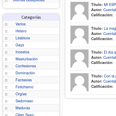
Título:
MI ES
Autor:
Cuenta
Calificación:
Categorías
::
Varios
Título:
La magi
::
Hetero
Autor:
Cuenta
::
Lésbicos
Calificación:
::
Gays
::
Incestos
Título:
El día 
Autor:
Cuenta
::
Masturbación
Calificación:
::
Confesiones
::
Dominación
Título:
Con la 
::
Fantasías
Autor:
Cuenta
Calificación:
::
Fetichismo
::
Orgías
::
Sadomaso
::
Maduras
::
Ciber Sexo