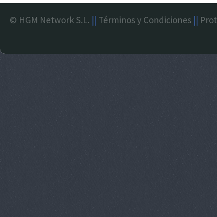
© HGM Network S.L.
||
Términos y Condiciones
||
Prot