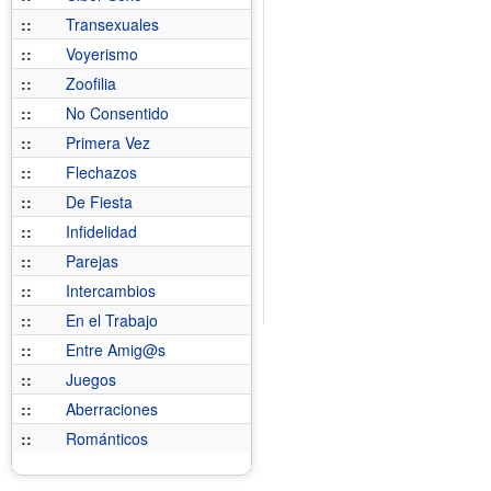
::
Transexuales
::
Voyerismo
::
Zoofilia
::
No Consentido
::
Primera Vez
::
Flechazos
::
De Fiesta
::
Infidelidad
::
Parejas
::
Intercambios
::
En el Trabajo
::
Entre Amig@s
::
Juegos
::
Aberraciones
::
Románticos