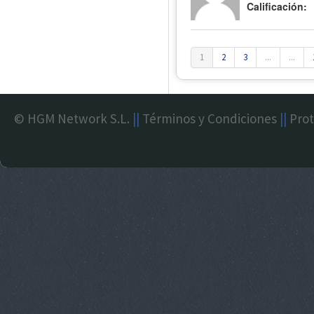
Calificación:
1
2
3
...
...
© HGM Network S.L.
||
Términos y Condiciones
||
Prot