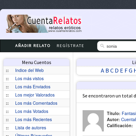
AÑADIR RELATO
REGÍSTRATE
Menu Cuentos
L
A
B
C
D
E
F
G
::
Indice del Web
::
Los más vistos
::
Los más Enviados
::
Los mejor Valorados
Se encontraron un total 
::
Los más Comentados
::
Los más Votados
Título:
Fantas
::
Los más Recientes
Autor:
Cuenta
Calificación:
::
Lista de autores
::
Últimas Búsquedas