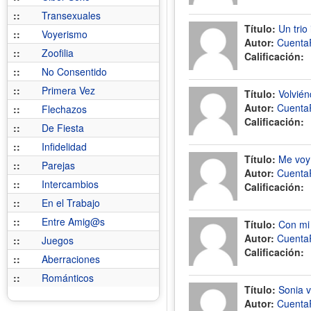
::
Transexuales
Título:
Un trio
::
Voyerismo
Autor:
Cuenta
::
Zoofilia
Calificación:
::
No Consentido
::
Primera Vez
Título:
Volvién
Autor:
Cuenta
::
Flechazos
Calificación:
::
De Fiesta
::
Infidelidad
Título:
Me voy 
::
Parejas
Autor:
Cuenta
::
Intercambios
Calificación:
::
En el Trabajo
::
Entre Amig@s
Título:
Con mi 
Autor:
Cuenta
::
Juegos
Calificación:
::
Aberraciones
::
Románticos
Título:
Sonia v
Autor:
Cuenta