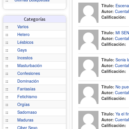
Título:
Escena
Autor:
Cuenta
Calificación:
Categorías
::
Varios
Título:
MI SE
::
Hetero
Autor:
Cuenta
::
Lésbicos
Calificación:
::
Gays
::
Incestos
Título:
Sonia l
::
Masturbación
Autor:
Cuenta
Calificación:
::
Confesiones
::
Dominación
Título:
No pued
::
Fantasías
Autor:
Cuenta
::
Fetichismo
Calificación:
::
Orgías
::
Sadomaso
Título:
Ya el 
Autor:
Cuenta
::
Maduras
Calificación:
::
Ciber Sexo