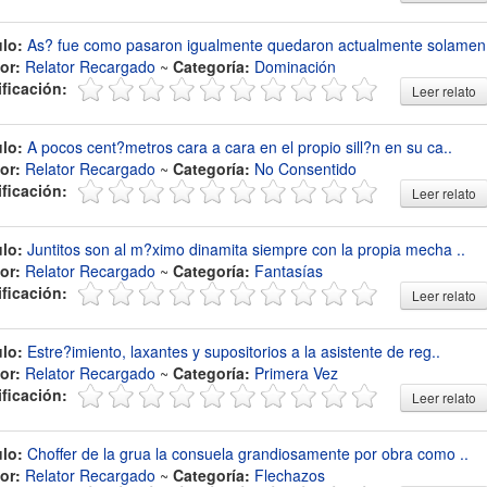
ulo:
As? fue como pasaron igualmente quedaron actualmente solamen
or:
Relator Recargado
~
Categoría:
Dominación
ificación:
Leer relato
ulo:
A pocos cent?metros cara a cara en el propio sill?n en su ca..
or:
Relator Recargado
~
Categoría:
No Consentido
ificación:
Leer relato
ulo:
Juntitos son al m?ximo dinamita siempre con la propia mecha ..
or:
Relator Recargado
~
Categoría:
Fantasías
ificación:
Leer relato
ulo:
Estre?imiento, laxantes y supositorios a la asistente de reg..
or:
Relator Recargado
~
Categoría:
Primera Vez
ificación:
Leer relato
ulo:
Choffer de la grua la consuela grandiosamente por obra como ..
or:
Relator Recargado
~
Categoría:
Flechazos