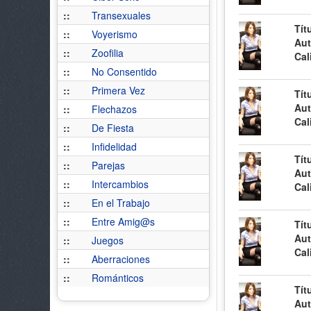
::
Transexuales
Tít
::
Voyerismo
Aut
::
Zoofilia
Cal
::
No Consentido
::
Primera Vez
Tít
Aut
::
Flechazos
Cal
::
De Fiesta
::
Infidelidad
Tít
::
Parejas
Aut
::
Intercambios
Cal
::
En el Trabajo
::
Entre Amig@s
Tít
Aut
::
Juegos
Cal
::
Aberraciones
::
Románticos
Tít
Aut