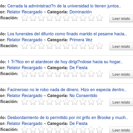
ulo:
Cerrada la administraci?n de la universidad lo tienen juntos..
or:
Relator Recargado
~
Categoría:
Dominación
ificación:
Leer relato
ulo:
Los funerales del difunto como finado marido el pesame hacia..
or:
Relator Recargado
~
Categoría:
Primera Vez
ificación:
Leer relato
ulo:
1 Tr?fico en el atardecer de hoy dirigi?ndose hacia su hogar..
or:
Relator Recargado
~
Categoría:
De Fiesta
ificación:
Leer relato
ulo:
Facineroso no le robo nada de dinero. Hizo en especia dentro..
or:
Relator Recargado
~
Categoría:
No Consentido
ificación:
Leer relato
ulo:
Desbordamiento de lo permitido por mi grifo en Brooke y much..
or:
Relator Recargado
~
Categoría:
De Fiesta
ificación:
Leer relato