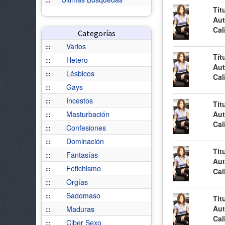
Tít
Aut
Cal
Categorías
::
Varios
Tít
::
Hetero
Aut
::
Lésbicos
Cal
::
Gays
::
Incestos
Tít
::
Masturbación
Aut
Cal
::
Confesiones
::
Dominación
Tít
::
Fantasías
Aut
::
Fetichismo
Cal
::
Orgías
::
Sadomaso
Tít
Aut
::
Maduras
Cal
::
Ciber Sexo