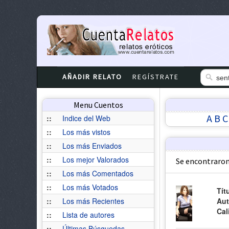
AÑADIR RELATO
REGÍSTRATE
Menu Cuentos
A
B
C
::
Indice del Web
::
Los más vistos
::
Los más Enviados
::
Los mejor Valorados
Se encontraron
::
Los más Comentados
::
Los más Votados
Tít
::
Los más Recientes
Aut
Cal
::
Lista de autores
::
Últimas Búsquedas