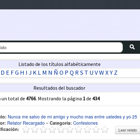
Listado de los títulos alfabéticamente
D
E
F
G
H
I
J
K
L
M
N
Ñ
O
P
Q
R
S
T
U
V
W
X
Y
Z
Resultados del buscador
 un total de
4766
. Mostrando la página
1
de
434
ulo:
Nunca me salvo de mi amigo y mucho mas entre ustedes y yo 25
or:
Relator Recargado
~
Categoría:
Confesiones
ificación:
Leer relato