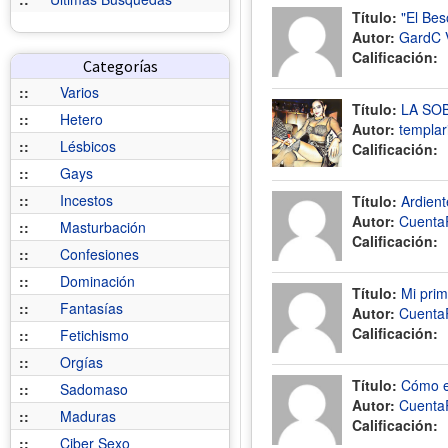
Título:
"El Bes
Autor:
GardC 
Calificación:
Categorías
::
Varios
Título:
LA SOB
::
Hetero
Autor:
templar
::
Lésbicos
Calificación:
::
Gays
::
Incestos
Título:
Ardient
Autor:
Cuenta
::
Masturbación
Calificación:
::
Confesiones
::
Dominación
Título:
Mi prim
::
Fantasías
Autor:
Cuenta
Calificación:
::
Fetichismo
::
Orgías
Título:
Cómo e
::
Sadomaso
Autor:
Cuenta
::
Maduras
Calificación:
::
Ciber Sexo