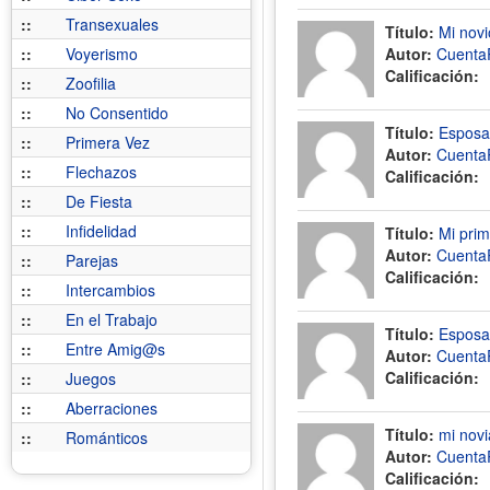
::
Transexuales
Título:
Mi novi
::
Voyerismo
Autor:
Cuenta
Calificación:
::
Zoofilia
::
No Consentido
Título:
Esposa 
::
Primera Vez
Autor:
Cuenta
::
Flechazos
Calificación:
::
De Fiesta
::
Infidelidad
Título:
Mi prim
Autor:
Cuenta
::
Parejas
Calificación:
::
Intercambios
::
En el Trabajo
Título:
Esposa 
::
Entre Amig@s
Autor:
Cuenta
Calificación:
::
Juegos
::
Aberraciones
Título:
mi novi
::
Románticos
Autor:
Cuenta
Calificación: