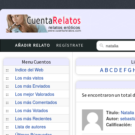
AÑADIR RELATO
REGÍSTRATE
Menu Cuentos
L
A
B
C
D
E
F
G
::
Indice del Web
::
Los más vistos
::
Los más Enviados
::
Los mejor Valorados
Se encontraron un total 
::
Los más Comentados
::
Los más Votados
Título:
Natalia
::
Los más Recientes
Autor:
sebasti
Calificación:
::
Lista de autores
::
Últimas Búsquedas