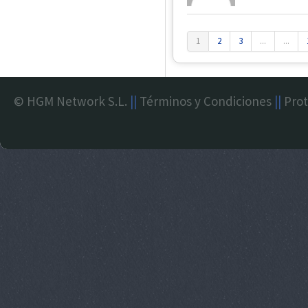
1
2
3
...
...
© HGM Network S.L.
||
Términos y Condiciones
||
Prot