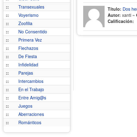
::
Transexuales
Título:
Dos he
::
Voyerismo
Autor:
xanti ~
Calificación:
::
Zoofilia
::
No Consentido
::
Primera Vez
::
Flechazos
::
De Fiesta
::
Infidelidad
::
Parejas
::
Intercambios
::
En el Trabajo
::
Entre Amig@s
::
Juegos
::
Aberraciones
::
Románticos