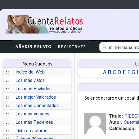
AÑADIR RELATO
REGÍSTRATE
Menu Cuentos
L
A
B
C
D
E
F
G
::
Indice del Web
::
Los más vistos
::
Los más Enviados
::
Los mejor Valorados
Se encontraron un total 
::
Los más Comentados
::
Los más Votados
Título:
RIESG
::
Los más Recientes
Autor:
Cuenta
Calificación:
::
Lista de autores
::
Últimas Búsquedas