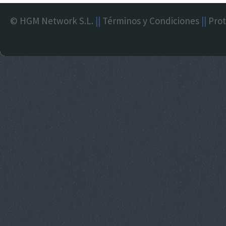
© HGM Network S.L.
||
Términos y Condiciones
||
Prot