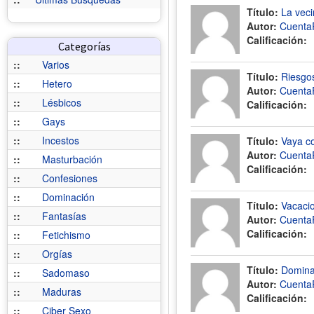
Título:
La vec
Autor:
Cuenta
Calificación:
Categorías
::
Varios
Título:
Riesgos
::
Hetero
Autor:
Cuenta
::
Lésbicos
Calificación:
::
Gays
::
Incestos
Título:
Vaya c
Autor:
Cuenta
::
Masturbación
Calificación:
::
Confesiones
::
Dominación
Título:
Vacacio
::
Fantasías
Autor:
Cuenta
Calificación:
::
Fetichismo
::
Orgías
Título:
Domina
::
Sadomaso
Autor:
Cuenta
::
Maduras
Calificación:
::
Ciber Sexo