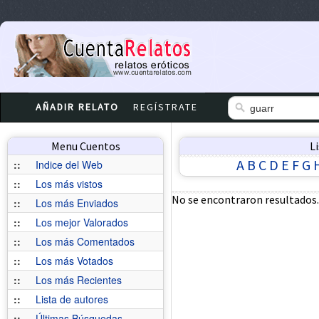
AÑADIR RELATO
REGÍSTRATE
Menu Cuentos
L
A
B
C
D
E
F
G
::
Indice del Web
::
Los más vistos
No se encontraron resultados.
::
Los más Enviados
::
Los mejor Valorados
::
Los más Comentados
::
Los más Votados
::
Los más Recientes
::
Lista de autores
::
Últimas Búsquedas