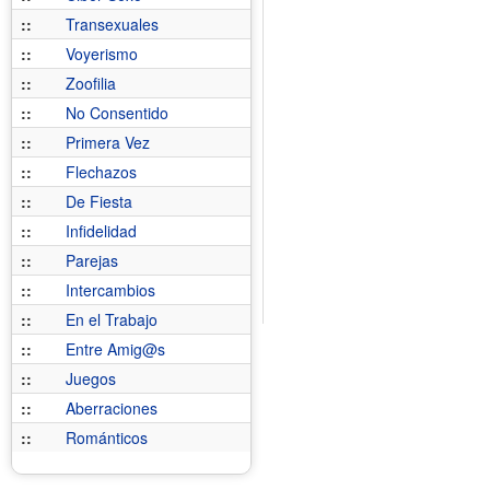
::
Transexuales
::
Voyerismo
::
Zoofilia
::
No Consentido
::
Primera Vez
::
Flechazos
::
De Fiesta
::
Infidelidad
::
Parejas
::
Intercambios
::
En el Trabajo
::
Entre Amig@s
::
Juegos
::
Aberraciones
::
Románticos