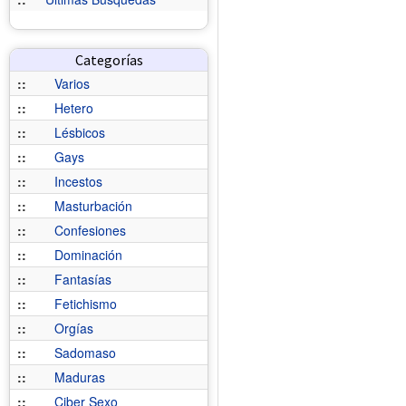
Categorías
::
Varios
::
Hetero
::
Lésbicos
::
Gays
::
Incestos
::
Masturbación
::
Confesiones
::
Dominación
::
Fantasías
::
Fetichismo
::
Orgías
::
Sadomaso
::
Maduras
::
Ciber Sexo