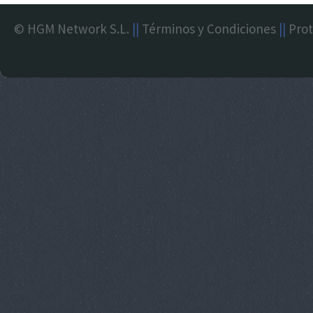
© HGM Network S.L.
||
Términos y Condiciones
||
Prot