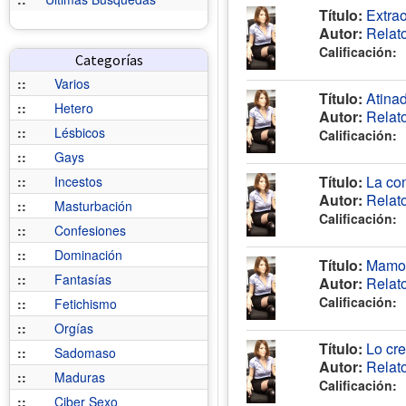
Título:
Extrao
Autor:
Relat
Calificación:
Categorías
::
Varios
Título:
Atinad
::
Hetero
Autor:
Relat
::
Lésbicos
Calificación:
::
Gays
Título:
La con
::
Incestos
Autor:
Relat
::
Masturbación
Calificación:
::
Confesiones
::
Dominación
Título:
Mamo l
::
Fantasías
Autor:
Relat
Calificación:
::
Fetichismo
::
Orgías
Título:
Lo cr
::
Sadomaso
Autor:
Relat
::
Maduras
Calificación:
::
Ciber Sexo