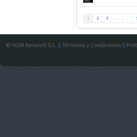
1
2
3
...
...
© HGM Network S.L.
||
Términos y Condiciones
||
Prot