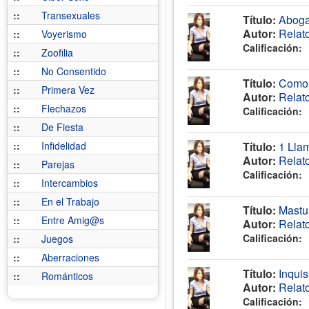
::
Transexuales
Título:
Abogad
Autor:
Relat
::
Voyerismo
Calificación:
::
Zoofilia
::
No Consentido
Título:
Como 
::
Primera Vez
Autor:
Relat
::
Flechazos
Calificación:
::
De Fiesta
::
Infidelidad
Título:
1 Lla
Autor:
Relat
::
Parejas
Calificación:
::
Intercambios
::
En el Trabajo
Título:
Mastur
::
Entre Amig@s
Autor:
Relat
Calificación:
::
Juegos
::
Aberraciones
Título:
Inquis
::
Románticos
Autor:
Relat
Calificación: