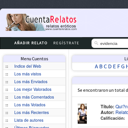
AÑADIR RELATO
REGÍSTRATE
Menu Cuentos
L
A
B
C
D
E
F
G
::
Indice del Web
::
Los más vistos
::
Los más Enviados
::
Los mejor Valorados
Se encontraron un total 
::
Los más Comentados
::
Los más Votados
Título:
Qui?n
Autor:
Relat
::
Los más Recientes
Calificación:
::
Lista de autores
::
Últimas Búsquedas