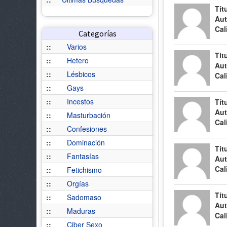
Tít
Aut
Cal
Categorías
::
Varios
Tít
::
Hetero
Aut
::
Lésbicos
Cal
::
Gays
::
Incestos
Tít
Aut
::
Masturbación
Cal
::
Confesiones
::
Dominación
Tít
::
Fantasías
Aut
Cal
::
Fetichismo
::
Orgías
Tít
::
Sadomaso
Aut
::
Maduras
Cal
::
Ciber Sexo