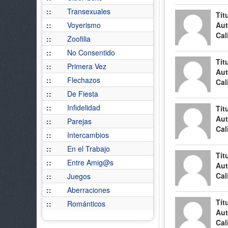
::
Transexuales
Tít
::
Voyerismo
Aut
Cal
::
Zoofilia
::
No Consentido
Tít
::
Primera Vez
Aut
::
Flechazos
Cal
::
De Fiesta
::
Infidelidad
Tít
Aut
::
Parejas
Cal
::
Intercambios
::
En el Trabajo
Tít
::
Entre Amig@s
Aut
Cal
::
Juegos
::
Aberraciones
Tít
::
Románticos
Aut
Cal