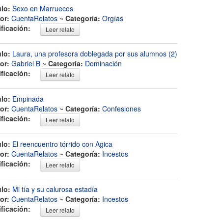
ulo:
Sexo en Marruecos
or:
CuentaRelatos
~
Categoría:
Orgías
ificación:
Leer relato
ulo:
Laura, una profesora doblegada por sus alumnos (2)
or:
Gabriel B
~
Categoría:
Dominación
ificación:
Leer relato
ulo:
Empinada
or:
CuentaRelatos
~
Categoría:
Confesiones
ificación:
Leer relato
ulo:
El reencuentro tórrido con Agica
or:
CuentaRelatos
~
Categoría:
Incestos
ificación:
Leer relato
ulo:
Mi tía y su calurosa estadía
or:
CuentaRelatos
~
Categoría:
Incestos
ificación:
Leer relato