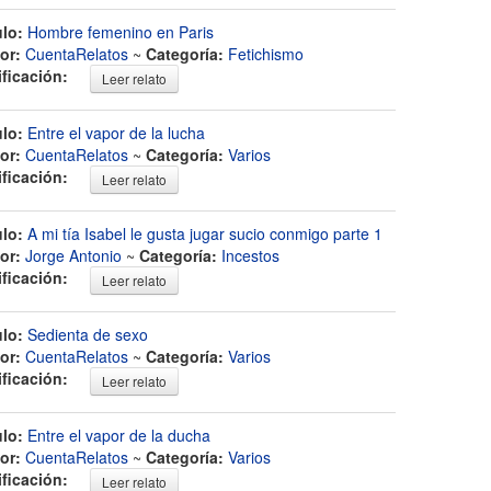
ulo:
Hombre femenino en Paris
or:
CuentaRelatos
~
Categoría:
Fetichismo
ificación:
Leer relato
ulo:
Entre el vapor de la lucha
or:
CuentaRelatos
~
Categoría:
Varios
ificación:
Leer relato
ulo:
A mi tía Isabel le gusta jugar sucio conmigo parte 1
or:
Jorge Antonio
~
Categoría:
Incestos
ificación:
Leer relato
ulo:
Sedienta de sexo
or:
CuentaRelatos
~
Categoría:
Varios
ificación:
Leer relato
ulo:
Entre el vapor de la ducha
or:
CuentaRelatos
~
Categoría:
Varios
ificación:
Leer relato