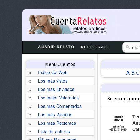
AÑADIR RELATO
REGÍSTRATE
Menu Cuentos
A
B
C
::
Indice del Web
::
Los más vistos
::
Los más Enviados
::
Los mejor Valorados
Se encontraron
::
Los más Comentados
::
Los más Votados
Tít
::
Los más Recientes
Aut
Cal
::
Lista de autores
::
Últimas Búsquedas