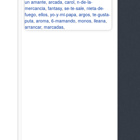
un amante
,
arcada
,
carol
,
n-de-la-
mercancia
,
fantasy
,
se-te-sale
,
nieta-de-
fuego
,
ellos
,
yo-y-mi-papa
,
argos
,
te-gusta-
puta
,
aroma
,
6-mamando
,
monos
,
ileana
,
arrancar
,
marcadas
,