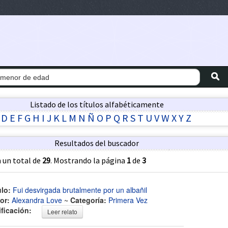
Listado de los títulos alfabéticamente
D
E
F
G
H
I
J
K
L
M
N
Ñ
O
P
Q
R
S
T
U
V
W
X
Y
Z
Resultados del buscador
 un total de
29
. Mostrando la página
1
de
3
ulo:
Fui desvirgada brutalmente por un albañil
or:
Alexandra Love
~
Categoría:
Primera Vez
ificación:
Leer relato