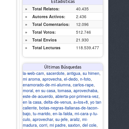
Estadísticas
»
Total Relatos:
40.435
»
Autores Activos:
2.436
»
Total Comentarios:
12.096
»
Total Votos:
512.746
»
Total Envios
21.930
»
Total Lecturas
118.539.477
Últimas Búsquedas
la-web-cam
,
sacerdote
,
antigua
,
su himen
,
mi aroma
,
aprovecha
,
el-dedo
,
n-foto
,
enamorado-de-mi-alumna
,
carlos-rape
,
moral
,
en su casa
,
tomasa
,
aprovechaba
,
este-de-acuerdo
,
abierta-por-primera-vez
,
en la casa
,
delta-de-venus
,
a+los+8
,
yo tan
caliente
,
botas-negras-italianas-de-tacon-
bajo
,
tu-marido
,
en-la-falda
,
mi-cara-y-tu-
culo
,
aprovechar
,
su-jefe
,
araliz
,
mi-
madura
,
corri
,
mi padre
,
saxton
,
del cole
,