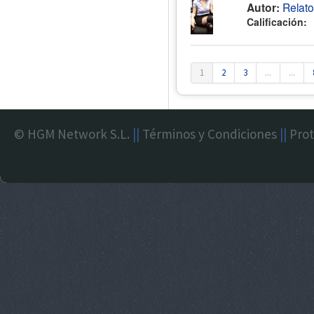
Autor:
Relat
Calificación:
1
2
3
...
...
© HGM Network S.L.
||
Términos y Condiciones
||
Prot