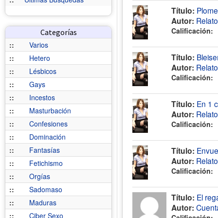
Título:
Plomer
Autor:
Relat
Calificación:
Categorías
::
Varios
Título:
Bleise
::
Hetero
Autor:
Relat
::
Lésbicos
Calificación:
::
Gays
::
Incestos
Título:
En 1 c
::
Masturbación
Autor:
Relat
::
Confesiones
Calificación:
::
Dominación
::
Fantasías
Título:
Envuel
Autor:
Relat
::
Fetichismo
Calificación:
::
Orgías
::
Sadomaso
Título:
El reg
::
Maduras
Autor:
Cuent
::
Ciber Sexo
Calificación: