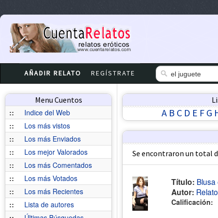
AÑADIR RELATO
REGÍSTRATE
Menu Cuentos
L
A
B
C
D
E
F
G
::
Indice del Web
::
Los más vistos
::
Los más Enviados
::
Los mejor Valorados
Se encontraron un total 
::
Los más Comentados
::
Los más Votados
Título:
Blusa 
::
Los más Recientes
Autor:
Relat
Calificación:
::
Lista de autores
::
Últimas Búsquedas