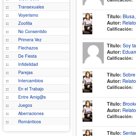
::
Transexuales
::
Voyerismo
Título:
Blusa,
Autor:
Relat
::
Zoofilia
Calificación:
::
No Consentido
::
Primera Vez
Título:
Soy ta
::
Flechazos
Autor:
Eduar
::
De Fiesta
Calificación:
::
Infidelidad
::
Parejas
Título:
Sobre 
::
Intercambios
Autor:
Relat
Calificación:
::
En el Trabajo
::
Entre Amig@s
Título:
Brooke
::
Juegos
Autor:
Relat
::
Aberraciones
Calificación:
::
Románticos
Título:
Sentad