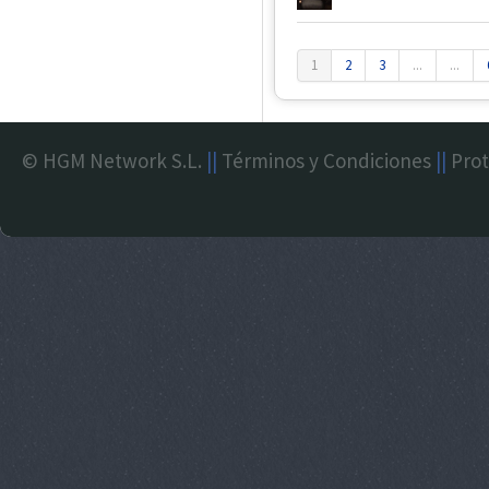
1
2
3
...
...
© HGM Network S.L.
||
Términos y Condiciones
||
Prot