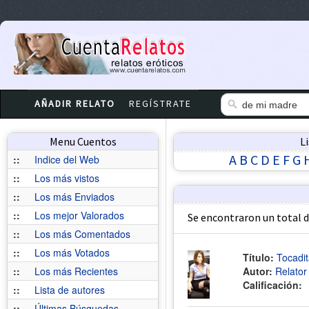
AÑADIR RELATO
REGÍSTRATE
Menu Cuentos
L
A
B
C
D
E
F
G
::
Indice del Web
::
Los más vistos
::
Los más Enviados
::
Los mejor Valorados
Se encontraron un total 
::
Los más Comentados
::
Los más Votados
Título:
Tocadit
::
Los más Recientes
Autor:
Relato
Calificación:
::
Lista de autores
::
Últimas Búsquedas