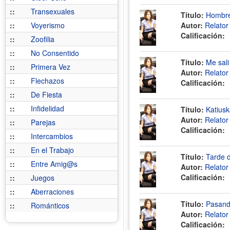
::
Transexuales
Título:
Hombre
::
Voyerismo
Autor:
Relato
Calificación:
::
Zoofilia
::
No Consentido
Título:
Me sali
::
Primera Vez
Autor:
Relato
::
Flechazos
Calificación:
::
De Fiesta
::
Infidelidad
Título:
Katiusk
Autor:
Relato
::
Parejas
Calificación:
::
Intercambios
::
En el Trabajo
Título:
Tarde d
::
Entre Amig@s
Autor:
Relato
Calificación:
::
Juegos
::
Aberraciones
Título:
Pasand
::
Románticos
Autor:
Relato
Calificación: