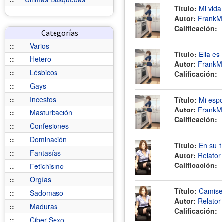
Título:
Mi vida
Autor:
FrankM
Calificación:
Categorías
::
Varios
Título:
Ella es 
::
Hetero
Autor:
FrankM
::
Lésbicos
Calificación:
::
Gays
::
Incestos
Título:
Mi espo
Autor:
FrankM
::
Masturbación
Calificación:
::
Confesiones
::
Dominación
Título:
En su 1
::
Fantasías
Autor:
Relato
Calificación:
::
Fetichismo
::
Orgías
Título:
Camiset
::
Sadomaso
Autor:
Relato
::
Maduras
Calificación:
::
Ciber Sexo