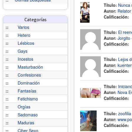
Título:
Nunca 
Autor:
Relato
Calificación:
Categorías
::
Varios
Título:
El reen
::
Hetero
Autor:
Jorgito
::
Lésbicos
Calificación:
::
Gays
::
Incestos
Título:
Lejos d
Autor:
kuente
::
Masturbación
Calificación:
::
Confesiones
::
Dominación
Título:
Inician
::
Fantasías
Autor:
Nova E
Calificación:
::
Fetichismo
::
Orgías
Título:
zoofil
::
Sadomaso
Autor:
www.por
::
Maduras
Calificación:
::
Ciber Sexo