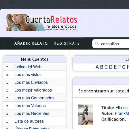
AÑADIR RELATO
REGÍSTRATE
Menu Cuentos
L
A
B
C
D
E
F
G
::
Indice del Web
::
Los más vistos
::
Los más Enviados
::
Los mejor Valorados
Se encontraron un total 
::
Los más Comentados
::
Los más Votados
Título:
Ella es 
::
Los más Recientes
Autor:
FrankM
Calificación:
::
Lista de autores
::
Últimas Búsquedas