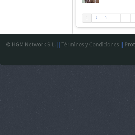
1
2
3
...
...
© HGM Network S.L.
||
Términos y Condiciones
||
Prot