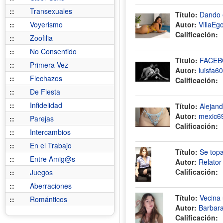
::
Transexuales
Título:
Dando e
::
Voyerismo
Autor:
VillaEg
Calificación:
::
Zoofilia
::
No Consentido
Título:
FACEB
::
Primera Vez
Autor:
luisfa60
::
Flechazos
Calificación:
::
De Fiesta
::
Infidelidad
Título:
Alejand
Autor:
mexic6
::
Parejas
Calificación:
::
Intercambios
::
En el Trabajo
Título:
Se top
::
Entre Amig@s
Autor:
Relato
Calificación:
::
Juegos
::
Aberraciones
Título:
Vecina 
::
Románticos
Autor:
Barbara
Calificación: