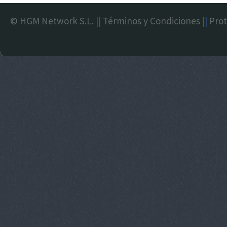
© HGM Network S.L.
||
Términos y Condiciones
||
Prot