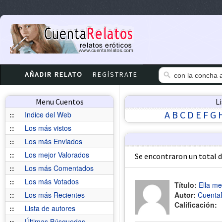
AÑADIR RELATO
REGÍSTRATE
Menu Cuentos
L
A
B
C
D
E
F
G
::
Indice del Web
::
Los más vistos
::
Los más Enviados
::
Los mejor Valorados
Se encontraron un total 
::
Los más Comentados
::
Los más Votados
Título:
Ella me
::
Los más Recientes
Autor:
Cuenta
Calificación:
::
Lista de autores
::
Últimas Búsquedas