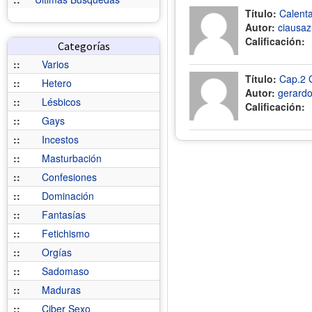
Título:
Calent
Autor:
ciausa
Calificación:
Categorías
::
Varios
Título:
Cap.2 G
::
Hetero
Autor:
gerard
::
Lésbicos
Calificación:
::
Gays
::
Incestos
::
Masturbación
::
Confesiones
::
Dominación
::
Fantasías
::
Fetichismo
::
Orgías
::
Sadomaso
::
Maduras
::
Ciber Sexo