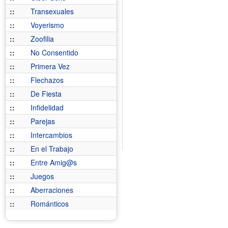
::
Transexuales
::
Voyerismo
::
Zoofilia
::
No Consentido
::
Primera Vez
::
Flechazos
::
De Fiesta
::
Infidelidad
::
Parejas
::
Intercambios
::
En el Trabajo
::
Entre Amig@s
::
Juegos
::
Aberraciones
::
Románticos