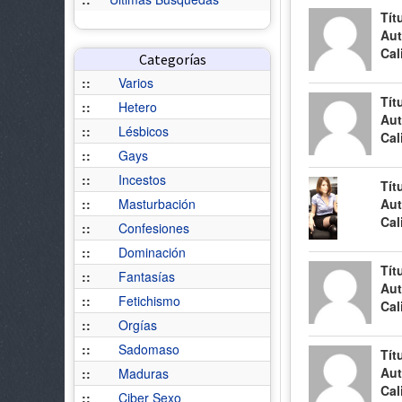
Tít
Aut
Cal
Categorías
::
Varios
Tít
::
Hetero
Aut
::
Lésbicos
Cal
::
Gays
::
Incestos
Tít
::
Masturbación
Aut
Cal
::
Confesiones
::
Dominación
Tít
::
Fantasías
Aut
::
Fetichismo
Cal
::
Orgías
::
Sadomaso
Tít
Aut
::
Maduras
Cal
::
Ciber Sexo