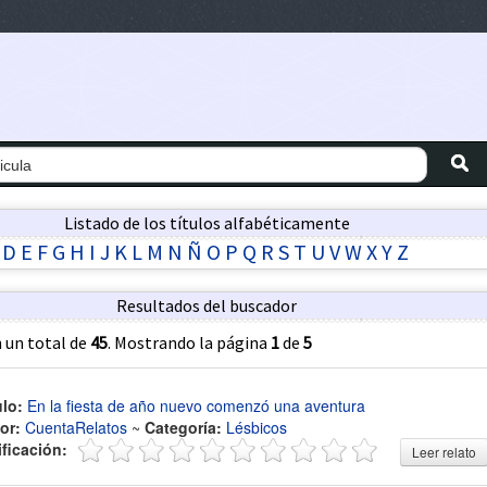
Listado de los títulos alfabéticamente
D
E
F
G
H
I
J
K
L
M
N
Ñ
O
P
Q
R
S
T
U
V
W
X
Y
Z
Resultados del buscador
 un total de
45
. Mostrando la página
1
de
5
ulo:
En la fiesta de año nuevo comenzó una aventura
or:
CuentaRelatos
~
Categoría:
Lésbicos
ificación:
Leer relato