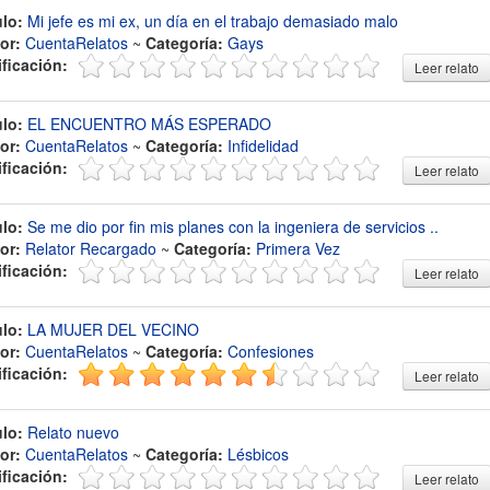
ulo:
Mi jefe es mi ex, un día en el trabajo demasiado malo
or:
CuentaRelatos
~
Categoría:
Gays
ificación:
Leer relato
ulo:
EL ENCUENTRO MÁS ESPERADO
or:
CuentaRelatos
~
Categoría:
Infidelidad
ificación:
Leer relato
ulo:
Se me dio por fin mis planes con la ingeniera de servicios ..
or:
Relator Recargado
~
Categoría:
Primera Vez
ificación:
Leer relato
ulo:
LA MUJER DEL VECINO
or:
CuentaRelatos
~
Categoría:
Confesiones
ificación:
Leer relato
ulo:
Relato nuevo
or:
CuentaRelatos
~
Categoría:
Lésbicos
ificación:
Leer relato