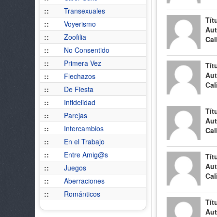
::
Transexuales
Tít
::
Voyerismo
Aut
::
Zoofilia
Cal
::
No Consentido
::
Primera Vez
Tít
Aut
::
Flechazos
Cal
::
De Fiesta
::
Infidelidad
Tít
::
Parejas
Aut
::
Intercambios
Cal
::
En el Trabajo
::
Entre Amig@s
Tít
Aut
::
Juegos
Cal
::
Aberraciones
::
Románticos
Tít
Aut