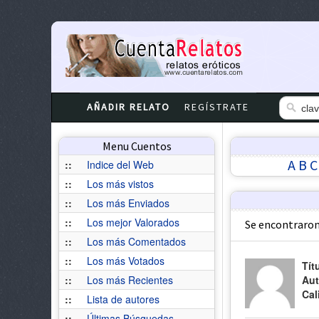
AÑADIR RELATO
REGÍSTRATE
Menu Cuentos
A
B
C
::
Indice del Web
::
Los más vistos
::
Los más Enviados
::
Los mejor Valorados
Se encontraron
::
Los más Comentados
::
Los más Votados
Tít
::
Los más Recientes
Aut
Cal
::
Lista de autores
::
Últimas Búsquedas