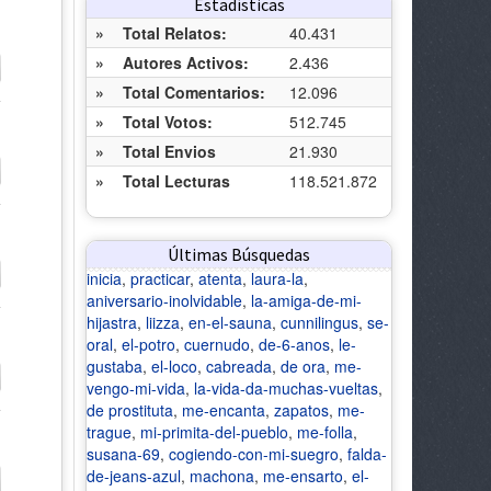
Estadísticas
»
Total Relatos:
40.431
»
Autores Activos:
2.436
»
Total Comentarios:
12.096
»
Total Votos:
512.745
»
Total Envios
21.930
»
Total Lecturas
118.521.872
Últimas Búsquedas
inicia
,
practicar
,
atenta
,
laura-la
,
aniversario-inolvidable
,
la-amiga-de-mi-
hijastra
,
liizza
,
en-el-sauna
,
cunnilingus
,
se-
oral
,
el-potro
,
cuernudo
,
de-6-anos
,
le-
gustaba
,
el-loco
,
cabreada
,
de ora
,
me-
vengo-mi-vida
,
la-vida-da-muchas-vueltas
,
de prostituta
,
me-encanta
,
zapatos
,
me-
trague
,
mi-primita-del-pueblo
,
me-folla
,
susana-69
,
cogiendo-con-mi-suegro
,
falda-
de-jeans-azul
,
machona
,
me-ensarto
,
el-