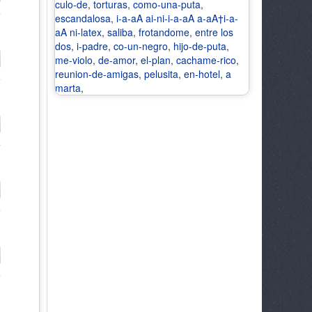
culo-de
,
torturas
,
como-una-puta
,
escandalosa
,
i-a-aA ai-ni-i-a-aA a-aA†i-a-
aA ni-latex
,
saliba
,
frotandome
,
entre los
dos
,
i-padre
,
co-un-negro
,
hijo-de-puta
,
me-violo
,
de-amor
,
el-plan
,
cachame-rico
,
reunion-de-amigas
,
pelusita
,
en-hotel
,
a
marta
,