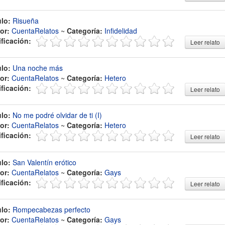
ulo:
Risueña
or:
CuentaRelatos
~
Categoría:
Infidelidad
ificación:
Leer relato
ulo:
Una noche más
or:
CuentaRelatos
~
Categoría:
Hetero
ificación:
Leer relato
ulo:
No me podré olvidar de ti (I)
or:
CuentaRelatos
~
Categoría:
Hetero
ificación:
Leer relato
ulo:
San Valentín erótico
or:
CuentaRelatos
~
Categoría:
Gays
ificación:
Leer relato
ulo:
Rompecabezas perfecto
or:
CuentaRelatos
~
Categoría:
Gays