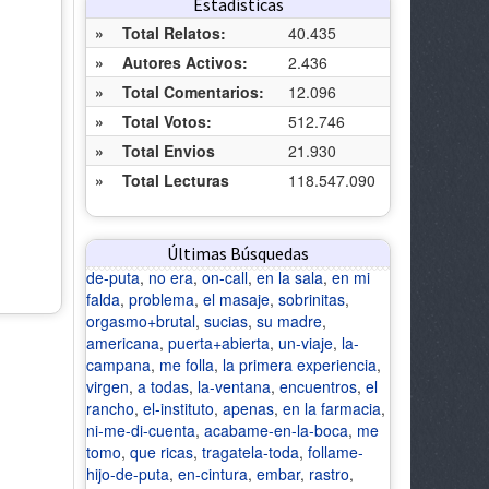
Estadísticas
»
Total Relatos:
40.435
»
Autores Activos:
2.436
»
Total Comentarios:
12.096
»
Total Votos:
512.746
»
Total Envios
21.930
»
Total Lecturas
118.547.090
Últimas Búsquedas
de-puta
,
no era
,
on-call
,
en la sala
,
en mi
falda
,
problema
,
el masaje
,
sobrinitas
,
orgasmo+brutal
,
sucias
,
su madre
,
americana
,
puerta+abierta
,
un-viaje
,
la-
campana
,
me folla
,
la primera experiencia
,
virgen
,
a todas
,
la-ventana
,
encuentros
,
el
rancho
,
el-instituto
,
apenas
,
en la farmacia
,
ni-me-di-cuenta
,
acabame-en-la-boca
,
me
tomo
,
que ricas
,
tragatela-toda
,
follame-
hijo-de-puta
,
en-cintura
,
embar
,
rastro
,