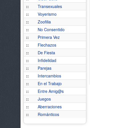
::
Transexuales
::
Voyerismo
::
Zoofilia
::
No Consentido
::
Primera Vez
::
Flechazos
::
De Fiesta
::
Infidelidad
::
Parejas
::
Intercambios
::
En el Trabajo
::
Entre Amig@s
::
Juegos
::
Aberraciones
::
Románticos