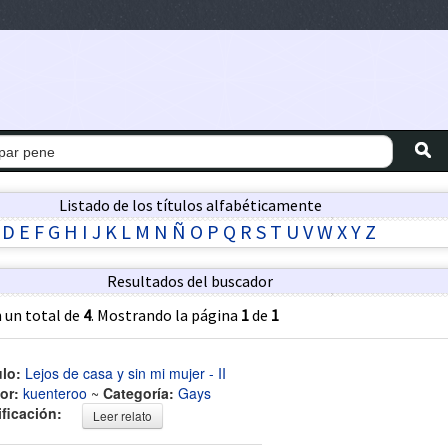
Listado de los títulos alfabéticamente
D
E
F
G
H
I
J
K
L
M
N
Ñ
O
P
Q
R
S
T
U
V
W
X
Y
Z
Resultados del buscador
 un total de
4
. Mostrando la página
1
de
1
ulo:
Lejos de casa y sin mi mujer - II
or:
kuenteroo
~
Categoría:
Gays
ificación:
Leer relato