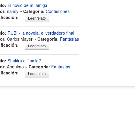
ulo:
El novio de mi amiga
or:
nancy
~
Categoría:
Confesiones
ificación:
Leer relato
ulo:
RUBI - la novela, el verdadero final
or:
Carlos Mayer ~
Categoría:
Fantasías
ificación:
Leer relato
ulo:
Shakira o Thalia?
or:
Anonimo ~
Categoría:
Fantasías
ificación:
Leer relato