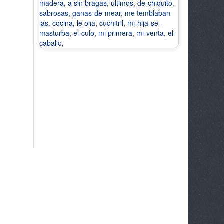
madera
,
a sin bragas
,
ultimos
,
de-chiquito
,
sabrosas
,
ganas-de-mear
,
me temblaban
las
,
cocina
,
le olia
,
cuchitril
,
mi-hija-se-
masturba
,
el-culo
,
mi primera
,
mi-venta
,
el-
caballo
,