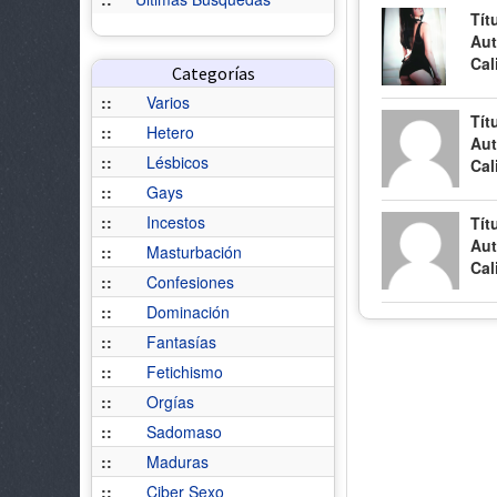
Tít
Aut
Cal
Categorías
::
Varios
Tít
::
Hetero
Aut
::
Lésbicos
Cal
::
Gays
::
Incestos
Tít
Aut
::
Masturbación
Cal
::
Confesiones
::
Dominación
::
Fantasías
::
Fetichismo
::
Orgías
::
Sadomaso
::
Maduras
::
Ciber Sexo