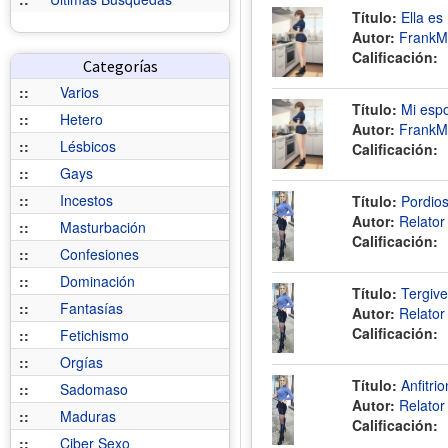
Título:
Ella es 
Autor:
FrankM
Calificación:
Categorías
::
Varios
Título:
Mi espo
::
Hetero
Autor:
FrankM
::
Lésbicos
Calificación:
::
Gays
::
Incestos
Título:
Pordios
Autor:
Relato
::
Masturbación
Calificación:
::
Confesiones
::
Dominación
Título:
Tergive
::
Fantasías
Autor:
Relato
Calificación:
::
Fetichismo
::
Orgías
Título:
Anfitri
::
Sadomaso
Autor:
Relato
::
Maduras
Calificación:
::
Ciber Sexo