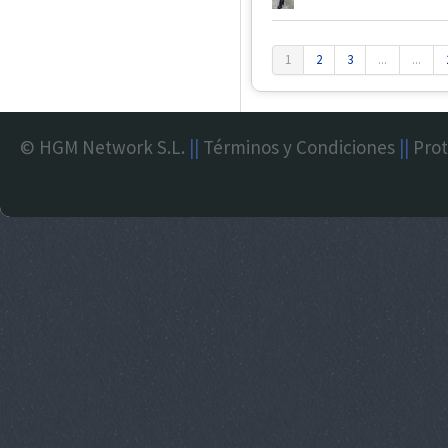
1
2
3
...
...
© HGM Network S.L.
||
Términos y Condiciones
||
Prot