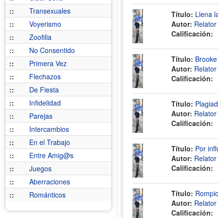
::
Transexuales
Título:
Llena l
::
Voyerismo
Autor:
Relato
Calificación:
::
Zoofilia
::
No Consentido
Título:
Brooke 
::
Primera Vez
Autor:
Relato
::
Flechazos
Calificación:
::
De Fiesta
::
Infidelidad
Título:
Plagiad
Autor:
Relato
::
Parejas
Calificación:
::
Intercambios
::
En el Trabajo
Título:
Por inf
::
Entre Amig@s
Autor:
Relato
Calificación:
::
Juegos
::
Aberraciones
Título:
Rompio 
::
Románticos
Autor:
Relato
Calificación: