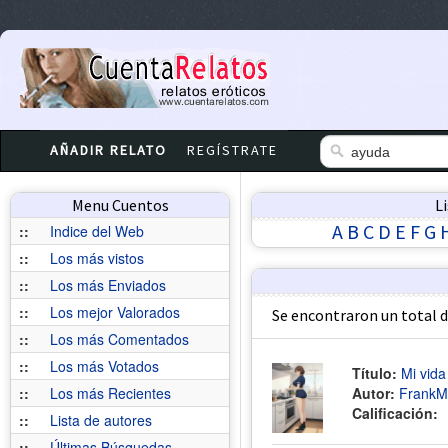
AÑADIR RELATO
REGÍSTRATE
Menu Cuentos
L
A
B
C
D
E
F
G
::
Indice del Web
::
Los más vistos
::
Los más Enviados
::
Los mejor Valorados
Se encontraron un total 
::
Los más Comentados
::
Los más Votados
Título:
Mi vida
::
Los más Recientes
Autor:
FrankM
Calificación:
::
Lista de autores
::
Últimas Búsquedas