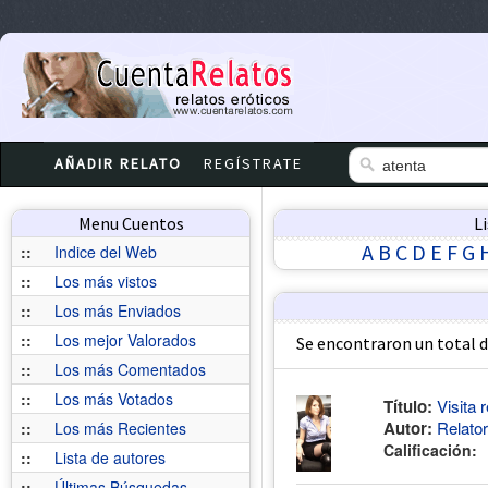
AÑADIR RELATO
REGÍSTRATE
Menu Cuentos
L
A
B
C
D
E
F
G
::
Indice del Web
::
Los más vistos
::
Los más Enviados
::
Los mejor Valorados
Se encontraron un total 
::
Los más Comentados
::
Los más Votados
Título:
Visita 
Autor:
Relato
::
Los más Recientes
Calificación:
::
Lista de autores
::
Últimas Búsquedas