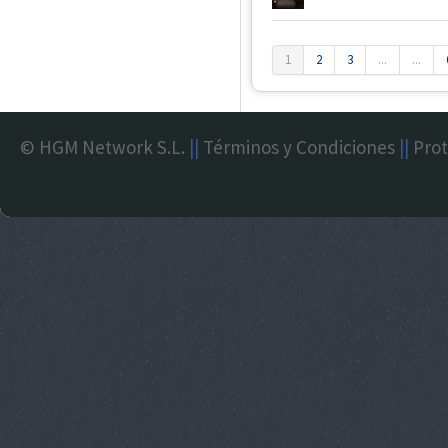
1
2
3
...
...
© HGM Network S.L.
||
Términos y Condiciones
||
Prot