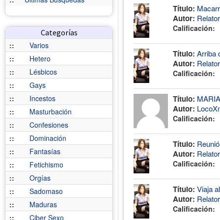
Título:
Macarro
Autor:
Relato
Calificación:
Categorías
::
Varios
Título:
Arriba 
::
Hetero
Autor:
Relato
::
Lésbicos
Calificación:
::
Gays
::
Incestos
Título:
MARIA
Autor:
LocoX
::
Masturbación
Calificación:
::
Confesiones
::
Dominación
Título:
Reunión
::
Fantasías
Autor:
Relato
Calificación:
::
Fetichismo
::
Orgías
Título:
Viaja a
::
Sadomaso
Autor:
Relato
::
Maduras
Calificación:
::
Ciber Sexo