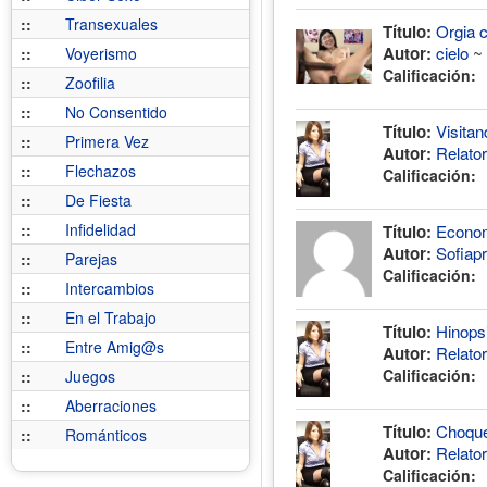
::
Transexuales
Título:
Orgia c
Autor:
cielo
~
::
Voyerismo
Calificación:
::
Zoofilia
::
No Consentido
Título:
Visitan
::
Primera Vez
Autor:
Relato
::
Flechazos
Calificación:
::
De Fiesta
::
Infidelidad
Título:
Economi
Autor:
Sofiap
::
Parejas
Calificación:
::
Intercambios
::
En el Trabajo
Título:
Hinopsi
::
Entre Amig@s
Autor:
Relato
Calificación:
::
Juegos
::
Aberraciones
Título:
Choque
::
Románticos
Autor:
Relato
Calificación: