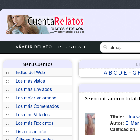
AÑADIR RELATO
REGÍSTRATE
Menu Cuentos
L
A
B
C
D
E
F
G
::
Indice del Web
::
Los más vistos
::
Los más Enviados
::
Los mejor Valorados
Se encontraron un total 
::
Los más Comentados
::
Los más Votados
Título:
¡Una ve
Autor:
El Man
::
Los más Recientes
Calificación:
::
Lista de autores
::
Últimas Búsquedas