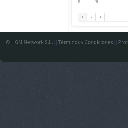
1
2
3
...
...
© HGM Network S.L.
||
Términos y Condiciones
||
Prot