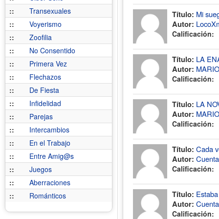
::
Transexuales
Título:
Mi sueg
Autor:
LocoX
::
Voyerismo
Calificación:
::
Zoofilia
::
No Consentido
Título:
LA EN
::
Primera Vez
Autor:
MARI
::
Flechazos
Calificación:
::
De Fiesta
::
Infidelidad
Título:
LA NO
Autor:
MARI
::
Parejas
Calificación:
::
Intercambios
::
En el Trabajo
Título:
Cada v
::
Entre Amig@s
Autor:
Cuenta
Calificación:
::
Juegos
::
Aberraciones
Título:
Estaba 
::
Románticos
Autor:
Cuenta
Calificación: