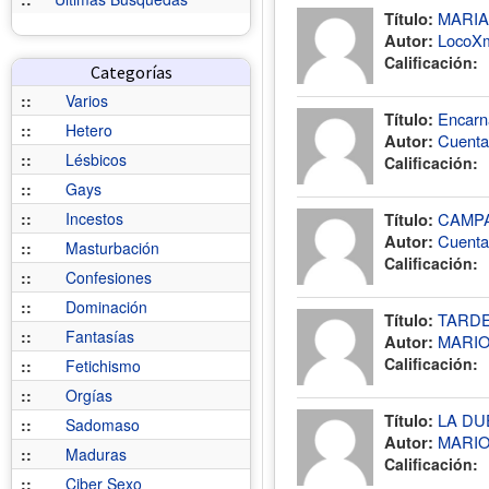
Título:
MARIA
Autor:
LocoX
Calificación:
Categorías
::
Varios
Título:
Encarn
::
Hetero
Autor:
Cuenta
::
Lésbicos
Calificación:
::
Gays
::
Incestos
Título:
CAMPA
Autor:
Cuenta
::
Masturbación
Calificación:
::
Confesiones
::
Dominación
Título:
TARDE
::
Fantasías
Autor:
MARI
Calificación:
::
Fetichismo
::
Orgías
Título:
LA DU
::
Sadomaso
Autor:
MARI
::
Maduras
Calificación:
::
Ciber Sexo