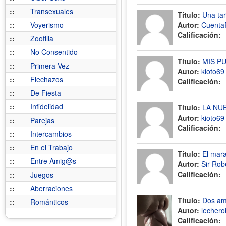
::
Transexuales
Título:
Una tar
::
Voyerismo
Autor:
Cuenta
Calificación:
::
Zoofilia
::
No Consentido
Título:
MIS P
::
Primera Vez
Autor:
kioto69
::
Flechazos
Calificación:
::
De Fiesta
::
Infidelidad
Título:
LA NU
Autor:
kioto69
::
Parejas
Calificación:
::
Intercambios
::
En el Trabajo
Título:
El mara
::
Entre Amig@s
Autor:
Sir Rob
Calificación:
::
Juegos
::
Aberraciones
Título:
Dos am
::
Románticos
Autor:
lechero
Calificación: