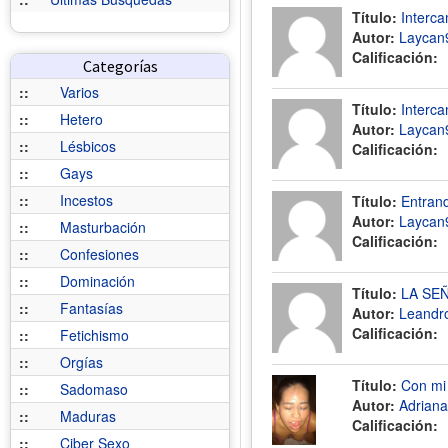
Título:
Interca
Autor:
Laycan
Calificación:
Categorías
::
Varios
Título:
Interca
::
Hetero
Autor:
Laycan
::
Lésbicos
Calificación:
::
Gays
::
Incestos
Título:
Entran
Autor:
Laycan
::
Masturbación
Calificación:
::
Confesiones
::
Dominación
Título:
LA SE
::
Fantasías
Autor:
Leandr
Calificación:
::
Fetichismo
::
Orgías
Título:
Con mi
::
Sadomaso
Autor:
Adrian
::
Maduras
Calificación:
::
Ciber Sexo