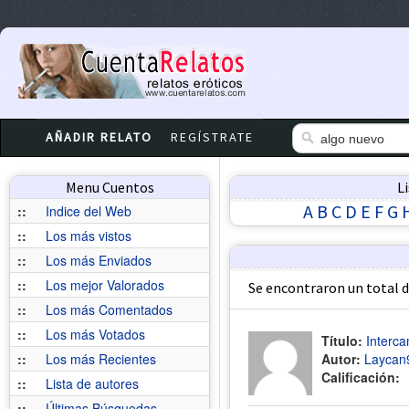
AÑADIR RELATO
REGÍSTRATE
Menu Cuentos
L
A
B
C
D
E
F
G
::
Indice del Web
::
Los más vistos
::
Los más Enviados
::
Los mejor Valorados
Se encontraron un total 
::
Los más Comentados
::
Los más Votados
Título:
Interca
::
Los más Recientes
Autor:
Laycan
Calificación:
::
Lista de autores
::
Últimas Búsquedas