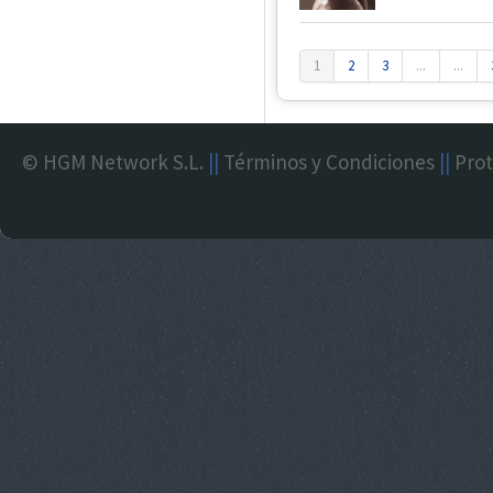
1
2
3
...
...
© HGM Network S.L.
||
Términos y Condiciones
||
Prot