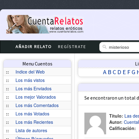
AÑADIR RELATO
REGÍSTRATE
Menu Cuentos
L
A
B
C
D
E
F
G
::
Indice del Web
::
Los más vistos
::
Los más Enviados
::
Los mejor Valorados
Se encontraron un total 
::
Los más Comentados
::
Los más Votados
Título:
Las de
::
Los más Recientes
Autor:
Cuenta
Calificación:
::
Lista de autores
::
Últimas Búsquedas