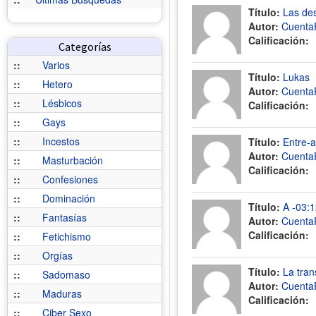
Título:
Las des
Autor:
Cuenta
Calificación:
Categorías
::
Varios
Título:
Lukas
::
Hetero
Autor:
Cuenta
::
Lésbicos
Calificación:
::
Gays
::
Incestos
Título:
Entre-a
Autor:
Cuenta
::
Masturbación
Calificación:
::
Confesiones
::
Dominación
Título:
A -03:1
::
Fantasías
Autor:
Cuenta
Calificación:
::
Fetichismo
::
Orgías
Título:
La tra
::
Sadomaso
Autor:
Cuenta
::
Maduras
Calificación:
::
Ciber Sexo