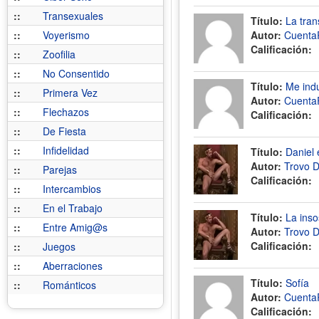
::
Transexuales
Título:
La tran
::
Voyerismo
Autor:
Cuenta
Calificación:
::
Zoofilia
::
No Consentido
Título:
Me indu
::
Primera Vez
Autor:
Cuenta
::
Flechazos
Calificación:
::
De Fiesta
::
Infidelidad
Título:
Daniel 
Autor:
Trovo 
::
Parejas
Calificación:
::
Intercambios
::
En el Trabajo
Título:
La ins
::
Entre Amig@s
Autor:
Trovo 
Calificación:
::
Juegos
::
Aberraciones
Título:
Sofía
::
Románticos
Autor:
Cuenta
Calificación: