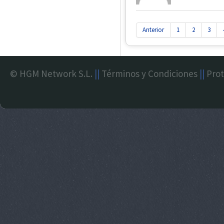
Anterior
1
2
3
© HGM Network S.L.
||
Términos y Condiciones
||
Prot