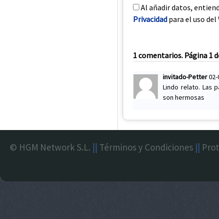
Al añadir datos, entien
Privacidad
para el uso del 
1 comentarios. Página 1 d
invitado-Petter
02-
Lindo relato. Las 
son hermosas
© HGM Network S.L.
||
Términos y Condiciones
||
Prot