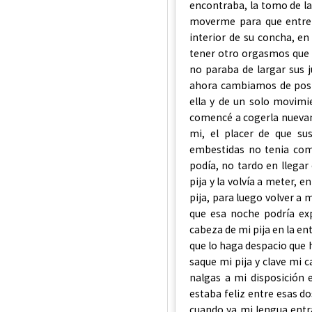
encontraba, la tomo de la 
moverme para que entre 
interior de su concha, 
tener otro orgasmos que m
no paraba de largar sus j
ahora cambiamos de posi
ella y de un solo movimie
comencé a cogerla nuevam
mi, el placer de que s
embestidas no tenia com
podía, no tardo en llega
pija y la volvía a meter, 
pija, para luego volver a 
que esa noche podría ex
cabeza de mi pija en la en
que lo haga despacio que 
saque mi pija y clave mi 
nalgas a mi disposición e
estaba feliz entre esas d
cuando ya mi lengua entr