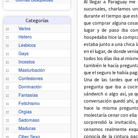
Al llegar a Paraguay me 
sucursales, charlamos u
durante el tiempo que est
Categorías
que comprar alguna cosas
::
Varios
lugar y de paso iba co
::
Hetero
hospedaba hice la compra
estaba junto a una chica l
::
Lésbicos
en el lugar, de donde veni
::
Gays
todos los días iba al mis
::
Incestos
también le hacía preguntas
::
Masturbación
que el seguro le había pag
::
Confesiones
Una de las tardes que e
::
Dominación
pregunta que iba a coci
sándwich o algo así, ya 
::
Fantasías
conversación quedó ahí, 
::
Fetichismo
hace la misma pregunta
::
Orgías
molestaría cenar con ella 
::
Sadomaso
sorprendió la invitación
::
Maduras
cenamos realmente exqui
conocía de la cintura par
::
Ciber Sexo