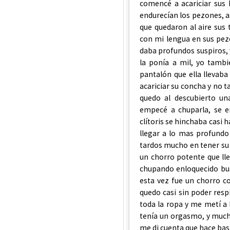
comencé a acariciar sus
endurecían los pezones, a
que quedaron al aire sus
con mi lengua en sus pezo
daba profundos suspiros, 
la ponía a mil, yo tamb
pantalón que ella llevab
acariciar su concha y no t
quedo al descubierto un
empecé a chuparla, se e
clítoris se hinchaba casi 
llegar a lo mas profundo
tardos mucho en tener su 
un chorro potente que lle
chupando enloquecido bus
esta vez fue un chorro c
quedo casi sin poder resp
toda la ropa y me metí a
tenía un orgasmo, y much
me di cuenta que hace bas