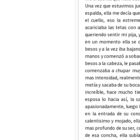
Una vez que estuvimos jun
espalda, ella me decía que
el cuello, eso la estrem
acariciaba las tetas con
queriendo sentir mi pija, y
en un momento ella se d
besos y a la vez iba bajan
manos y comenzó a sobarl
besos a la cabeza, le pasa
comenzaba a chupar muy 
mas intensidad, realmente
metía y sacaba de su boca 
increíble, hace mucho t
esposa lo hacia así, la 
apasionadamente, luego l
en la entrada de su con
calentisimo y mojado, ella
mas profundo de su ser, c
de esa concha, ella sub