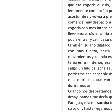
que era cogerle el culo
lentamente comencé a pre
acostumbre y volvía a pres
comencé muy despacio a s
cogerla con mas intensida
lleve para atrás así abría
podía entrar y salir de su
también, su ano dilatado 
con mas fuerza, hasta 
movimientos y cuando est
tenia en mi interior, era
salgo un hilo de leche sa
perderme ese espectáculo,
mas morbosas que van a 
dormirnos así.
Cuando nos despertamos v
desayunamos me decía que
Paraguay ella me sacaba t
su culo, y hasta llegamos 