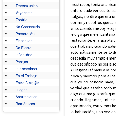
mostrador, tenía una rica
::
Transexuales
entero pude ver que tení
::
Voyerismo
nalgas, no diré que era u
::
Zoofilia
dormir y nosotros quedam
::
No Consentido
vino, cuando me voy le ag
::
Primera Vez
le digo que me encantaría 
restaurante, ella acepta
::
Flechazos
que trabajar, cuando salg
::
De Fiesta
automáticamente se lo dev
::
Infidelidad
despedía muy amablemente
::
Parejas
que ese sábado no seria so
::
Intercambios
Al llegar el sábado a la n
::
En el Trabajo
boca y salimos para el ce
que yo no conocía nada, 
::
Entre Amig@s
verdad que estaba todo 
::
Juegos
digo que me gustaría que
::
Aberraciones
cuando llegamos, ni bi
::
Románticos
apasionado, estuvimos bes
la habitación, una vez ah