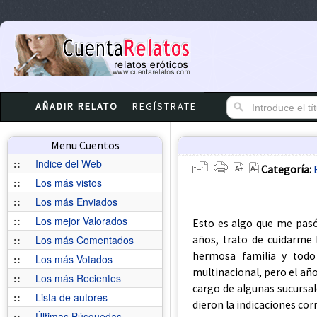
AÑADIR RELATO
REGÍSTRATE
Menu Cuentos
::
Indice del Web
Categoría:
::
Los más vistos
::
Los más Enviados
::
Los mejor Valorados
Esto es algo que me pasó
años, trato de cuidarme
::
Los más Comentados
hermosa familia y todo
::
Los más Votados
multinacional, pero el añ
::
Los más Recientes
cargo de algunas sucursal
::
Lista de autores
dieron la indicaciones cor
::
Últimas Búsquedas