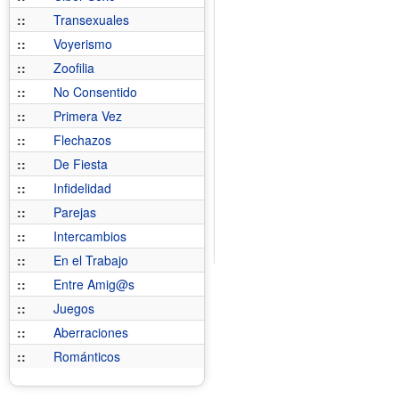
::
Transexuales
::
Voyerismo
::
Zoofilia
::
No Consentido
::
Primera Vez
::
Flechazos
::
De Fiesta
::
Infidelidad
::
Parejas
::
Intercambios
::
En el Trabajo
::
Entre Amig@s
::
Juegos
::
Aberraciones
::
Románticos