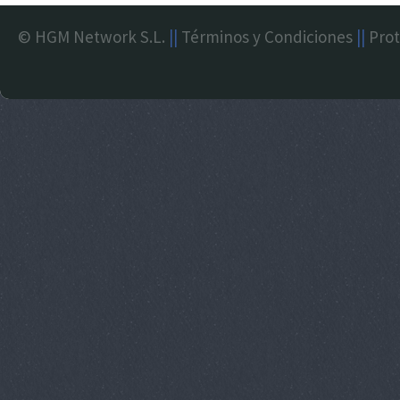
© HGM Network S.L.
||
Términos y Condiciones
||
Prot