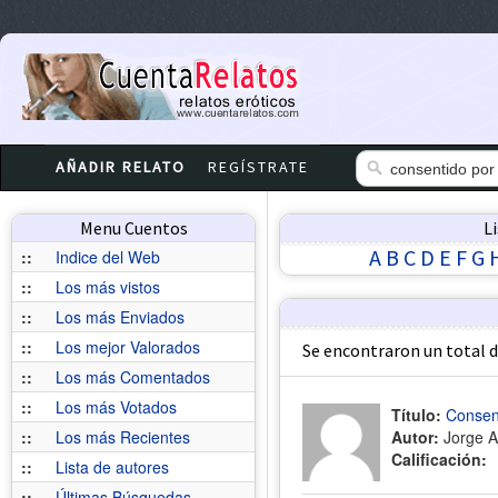
AÑADIR RELATO
REGÍSTRATE
Menu Cuentos
L
A
B
C
D
E
F
G
::
Indice del Web
::
Los más vistos
::
Los más Enviados
::
Los mejor Valorados
Se encontraron un total 
::
Los más Comentados
::
Los más Votados
Título:
Consen
::
Los más Recientes
Autor:
Jorge A
Calificación:
::
Lista de autores
::
Últimas Búsquedas