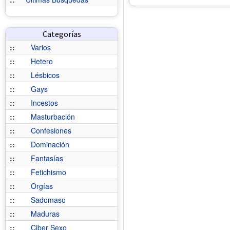
Categorías
::
Varios
::
Hetero
::
Lésbicos
::
Gays
::
Incestos
::
Masturbación
::
Confesiones
::
Dominación
::
Fantasías
::
Fetichismo
::
Orgías
::
Sadomaso
::
Maduras
::
Ciber Sexo