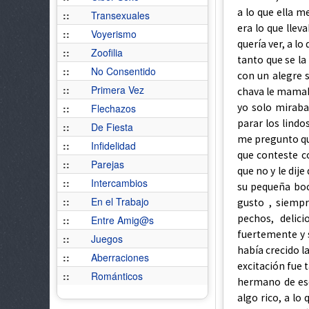
::
Transexuales
::
Voyerismo
::
Zoofilia
::
No Consentido
::
Primera Vez
::
Flechazos
::
De Fiesta
::
Infidelidad
::
Parejas
::
Intercambios
::
En el Trabajo
::
Entre Amig@s
::
Juegos
::
Aberraciones
::
Románticos