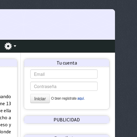
Tu cuenta
to que si no me quedaría un rato con ellos y le dije que tenia que hacer una cosa con la caja, claro que el lado donde estaba la sangre estaba sostenido por mis mano a lo que no sospecho nada mas y se despidió de mi junto a maritza que solo se me quedaba viendo con una sonrisa picara y algo sonrojada y yo se que ese día no lo olvido, los dos se quedaron en la bodega platicando y me fui no sin antes pasar a la sala a traer la película, claro que después siempre seguimos cojiendo mas seguido, hasta llegar al grado de hacerlo con una amiga de ella, que se los contare después, poco después hallaron un compr
Iniciar
O bien regístrate
aquí.
PUBLICIDAD