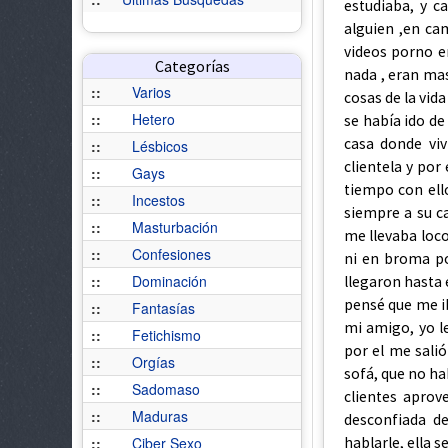
Categorías
::
Varios
::
Hetero
::
Lésbicos
::
Gays
::
Incestos
::
Masturbación
::
Confesiones
::
Dominación
::
Fantasías
::
Fetichismo
::
Orgías
::
Sadomaso
::
Maduras
::
Ciber Sexo