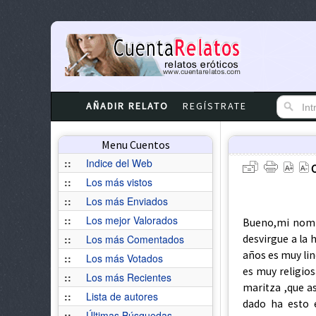
AÑADIR RELATO
REGÍSTRATE
Menu Cuentos
::
Indice del Web
::
Los más vistos
::
Los más Enviados
::
Los mejor Valorados
Bueno,mi nombre es Eddy y les contaré mi vivencia, esta fue hace 10 meses cuando desvirgue a la hermana de mi amigo, bueno en realidad les voy a decir que ella tiene 13 años es muy linda y la vez sexy por su lindo cuerpo que parece de diosa , la familia de ella es muy religiosa, por lo que es muy conservadora y no dejan que se acerquen mucho a maritza ,que así se llama la chica, por su mismo estilo de vida , religioso y todo eso y dado ha esto ella no tenia muchos amigos , solo unas amigas del colegio donde estudiaba, y casi no la dejaban salir, y cuando lo hacia siempre iba acompañada de alguien ,en cambio con mi amigo , eran mas liberales , hasta el punto de dejarlo ver videos porno en su casa, una vez que nos encontró la mama de el , pero no le dijeron nada , eran mas liberales con el, mas que todo su madre, por eso ella ignoraba muchas cosas de la vida , en especial del sexo , pues había crecido con muchos tabúes, su familia se había ido de la ciudad donde vivo y habían dejado la casa sola mientras la vendían, la casa donde vivía era una tienda que siempre la tenían que estar atendiendo por la clientela y por ese motivo siempre viajaban hacia ella, yo en realidad pasaba bastante tiempo con ellos por que mi amigo siempre me decía que le hiciera compañía, yo iba siempre a su casa a joder y a fijarme en el lindo trasero de su hermanita que siempre me llevaba loco y que por razones de confianza con la familia no se lo decía a mi amigo ni en broma por que yo sabia que el se iba a molestar, estas miradas que yo le hacia llegaron hasta el punto de incomodarla a ella pero en fin a mi me daba igual pues nunca pensé que me iba a pasar lo que sucedió ese día , llegue como de costumbre a la casa de mi amigo, yo levaba conmigo un video por
::
Los más Comentados
::
Los más Votados
::
Los más Recientes
::
Lista de autores
::
Últimas Búsquedas